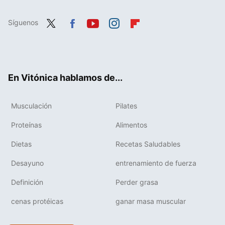
Síguenos
Twit
Fac
You
Inst
Flip
ter
ebo
tub
agr
boa
ok
e
am
rd
En Vitónica hablamos de...
Musculación
Pilates
Proteínas
Alimentos
Dietas
Recetas Saludables
Desayuno
entrenamiento de fuerza
Definición
Perder grasa
cenas protéicas
ganar masa muscular