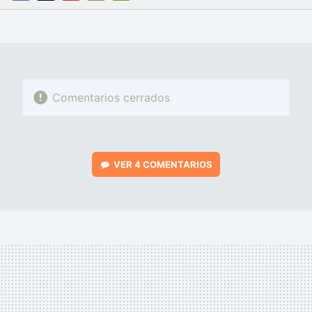
FACEBOOK
TWITTER
FLIPBOARD
E-
WHATSAPP
MAIL
Comentarios cerrados
VER
4 COMENTARIOS