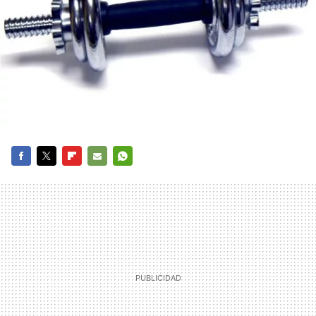
FACEBOOK
TWITTER
FLIPBOARD
E-
WHATSAPP
MAIL