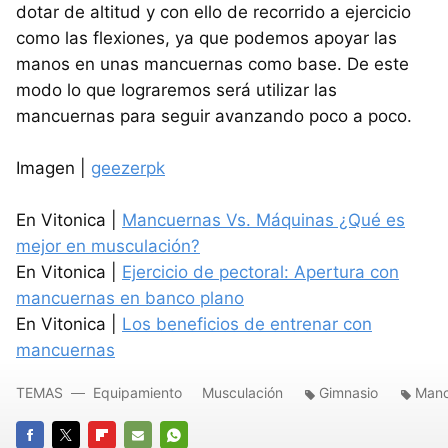
dotar de altitud y con ello de recorrido a ejercicio
como las flexiones, ya que podemos apoyar las
manos en unas mancuernas como base. De este
modo lo que lograremos será utilizar las
mancuernas para seguir avanzando poco a poco.
Imagen |
geezerpk
En Vitonica |
Mancuernas Vs. Máquinas ¿Qué es
mejor en musculación?
En Vitonica |
Ejercicio de pectoral: Apertura con
mancuernas en banco plano
En Vitonica |
Los beneficios de entrenar con
mancuernas
TEMAS
Equipamiento
Musculación
Gimnasio
Manc