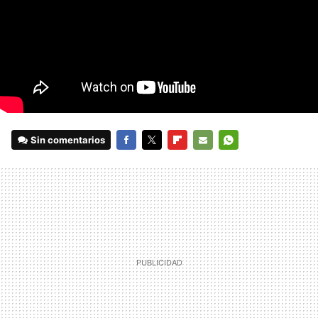
Sin comentarios
FACEBOOK
TWITTER
FLIPBOARD
E-
WHATSAPP
MAIL