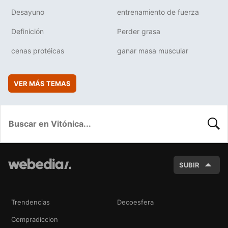
Desayuno
entrenamiento de fuerza
Definición
Perder grasa
cenas protéicas
ganar masa muscular
VER MÁS TEMAS
BUSC
SUBIR
Trendencias
Decoesfera
Compradiccion