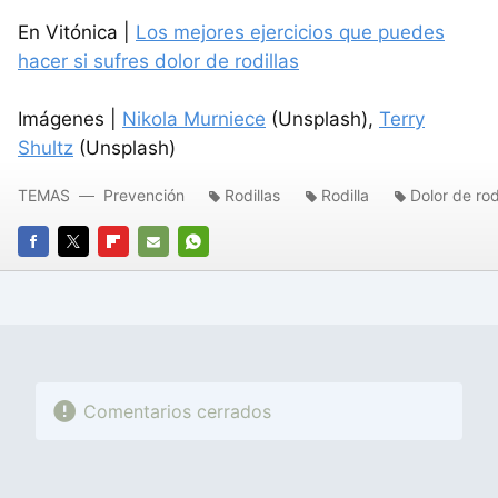
En Vitónica |
Los mejores ejercicios que puedes
hacer si sufres dolor de rodillas
Imágenes |
Nikola Murniece
(Unsplash),
Terry
Shultz
(Unsplash)
TEMAS
Prevención
Rodillas
Rodilla
Dolor de rod
FACEBOOK
TWITTER
FLIPBOARD
E-
WHATSAPP
MAIL
Comentarios cerrados