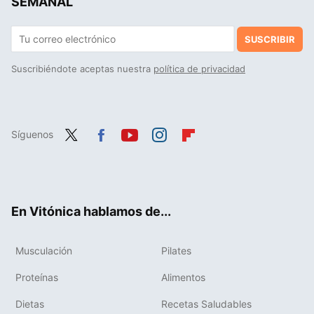
SEMANAL
SUSCRIBIR
Suscribiéndote aceptas nuestra
política de privacidad
Síguenos
Twit
Fac
You
Inst
Flip
ter
ebo
tub
agr
boa
ok
e
am
rd
En Vitónica hablamos de...
Musculación
Pilates
Proteínas
Alimentos
Dietas
Recetas Saludables