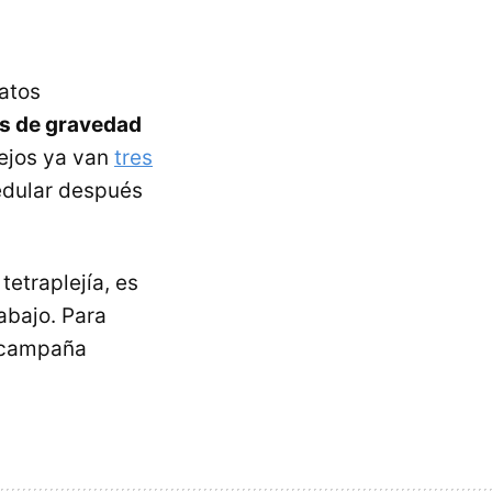
atos
s de gravedad
 lejos ya van
tres
edular después
tetraplejía, es
abajo. Para
a campaña