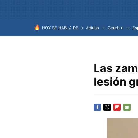
HOY SE HABLA DE
Adidas
Cerebro
Es
Las zamb
lesión g
FACEBOOK
TWITTER
FLIPBOARD
E-
MAIL