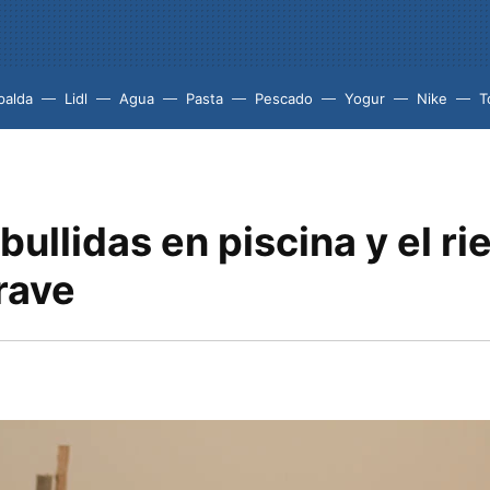
palda
Lidl
Agua
Pasta
Pescado
Yogur
Nike
T
ullidas en piscina y el ri
rave