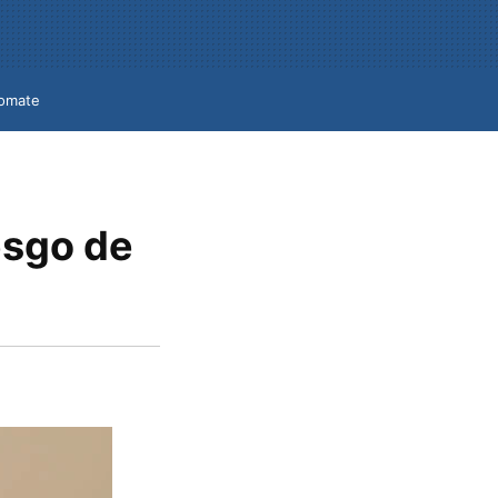
omate
esgo de