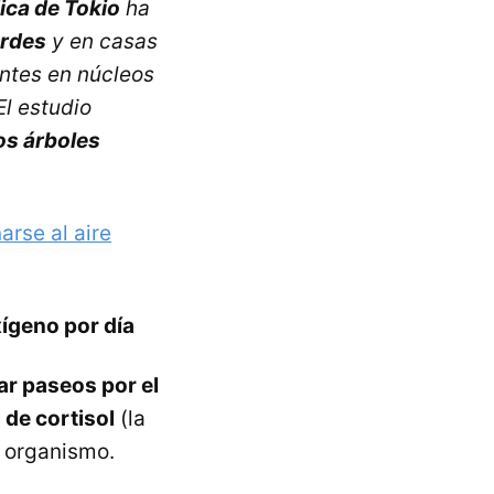
ica de Tokio
ha
erdes
y en casas
ntes en núcleos
l estudio
os árboles
arse al aire
xígeno por día
ar paseos por el
a de cortisol
(la
 organismo.