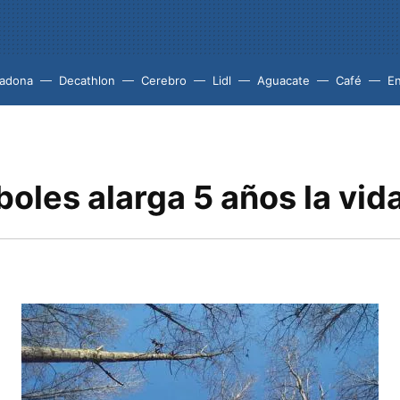
adona
Decathlon
Cerebro
Lidl
Aguacate
Café
En
boles alarga 5 años la vid