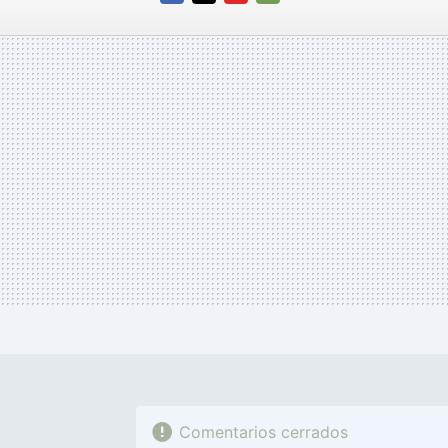
más
FACEBOOK
TWITTER
FLIPBOARD
E-
MAIL
Comentarios cerrados