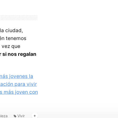
la ciudad,
ién tenemos
a vez que
r si nos regalan
más jovenes la
tación para vivir
s más joven con
aleza
Vivir