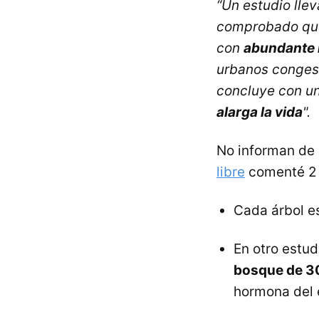
“Un estudio lle
comprobado que
con
abundante l
urbanos congest
concluye con un
alarga la vida
".
No informan de 
libre
comenté 2 
Cada árbol e
En otro estu
bosque de 3
hormona del 