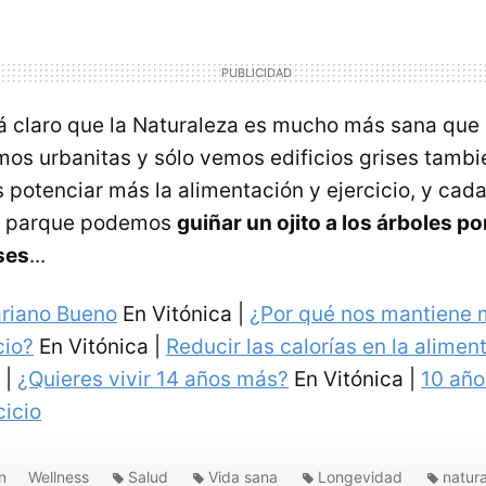
á claro que la Naturaleza es mucho más sana que 
mos urbanitas y sólo vemos edificios grises tamb
 potenciar más la alimentación y ejercicio, y cad
n parque podemos
guiñar un ojito a los árboles po
ses
...
riano Bueno
En Vitónica |
¿Por qué nos mantiene 
cio?
En Vitónica |
Reducir las calorías en la alimen
 |
¿Quieres vivir 14 años más?
En Vitónica |
10 año
cicio
ón
Wellness
Salud
Vida sana
Longevidad
natur