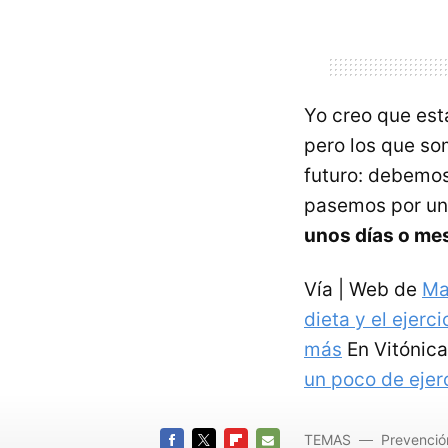
Yo creo que est
pero los que so
futuro: debemos
pasemos por u
unos días o me
Vía | Web de
Ma
dieta y el ejerci
más
En Vitónica
un poco de ejer
TEMAS
Prevenci