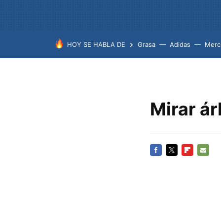
HOY SE HABLA DE
Grasa
Adidas
Merc
Mirar ár
FACEBOOK
TWITTER
FLIPBOARD
E-
MAIL