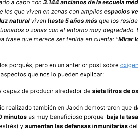
vado a cabo con
3.144 ancianos de la escuela méd
 los que viven en zonas con amplios
espacios v
uz natural
viven
hasta 5 años más
que los reside
ionados o zonas con el entorno muy degradado. E
a frase que merece ser tenida en cuenta: "
Mirar l
los porqués, pero en un anterior post sobre
oxigen
aspectos que nos lo pueden explicar:
s capaz de producir alrededor de
siete litros de o
dio realizado también en Japón demostraron que
d
0 minutos
es muy beneficioso porque
baja la tas
estrés) y
aumentan las defensas inmunitarias
del