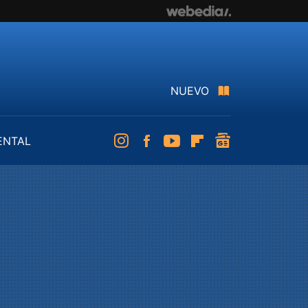
NUEVO
ENTAL
Instagram
Facebook
Youtube
Flipboard
googlenews