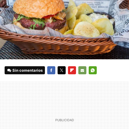
Sin comentarios
FACEBOOK
TWITTER
FLIPBOARD
E-
WHATSAPP
MAIL