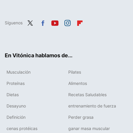
Síguenos
Twit
Fac
You
Inst
Flip
ter
ebo
tub
agr
boa
ok
e
am
rd
En Vitónica hablamos de...
Musculación
Pilates
Proteínas
Alimentos
Dietas
Recetas Saludables
Desayuno
entrenamiento de fuerza
Definición
Perder grasa
cenas protéicas
ganar masa muscular