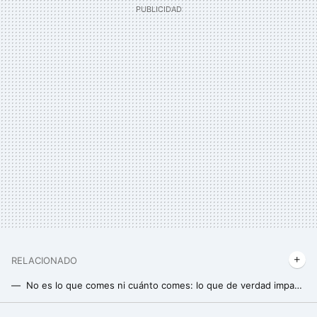
RELACIONADO
No es lo que comes ni cuánto comes: lo que de verdad impacta en nuestra salud es la hora del día a la que comemos, según un nuevo estudio
Un experto en insectos revela el sencillo secreto para detener las moscas de la fruta