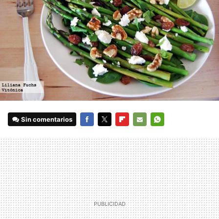
Sin comentarios
FACEBOOK
TWITTER
FLIPBOARD
E-
WHATSAPP
MAIL