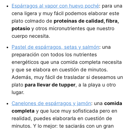
Espárragos al vapor con huevo poché
: para una
cena ligera y muy fácil podemos elaborar este
plato colmado de
proteínas de calidad, fibra,
potasio
y otros micronutrientes que nuestro
cuerpo necesita.
Pastel de espárragos, setas y salmón
: una
preparación con todos los nutrientes
energéticos que una comida completa necesita
y que se elabora en cuestión de minutos.
Además, muy fácil de trasladar si deseamos un
plato
para llevar de tupper
, a la playa u otro
lugar.
Canelones de espárragos y jamón
: una
comida
completa
y que luce muy sofisticada pero en
realidad, puedes elaborarla en cuestión de
minutos. Y lo mejor: te saciarás con un gran