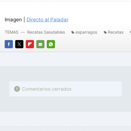
Imagen |
Directo al Paladar
TEMAS
Recetas Saludables
esparragos
Recetas
FACEBOOK
TWITTER
FLIPBOARD
E-
WHATSAPP
MAIL
Comentarios cerrados