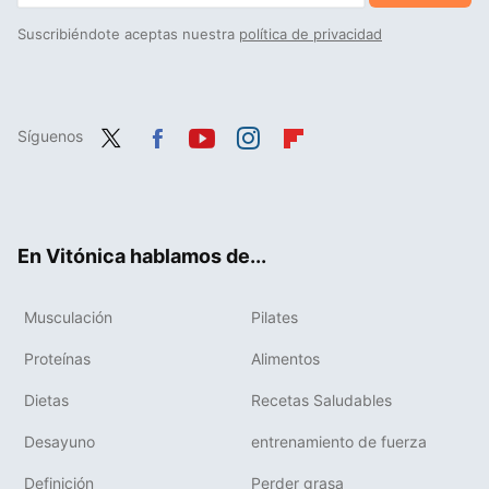
Suscribiéndote aceptas nuestra
política de privacidad
Síguenos
Twit
Fac
You
Inst
Flip
ter
ebo
tub
agr
boa
ok
e
am
rd
En Vitónica hablamos de...
Musculación
Pilates
Proteínas
Alimentos
Dietas
Recetas Saludables
Desayuno
entrenamiento de fuerza
Definición
Perder grasa