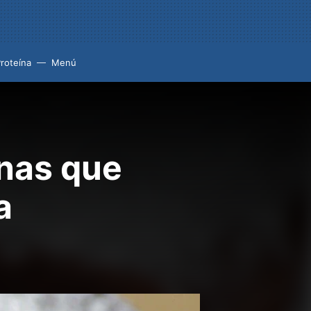
roteína
Menú
inas que
a