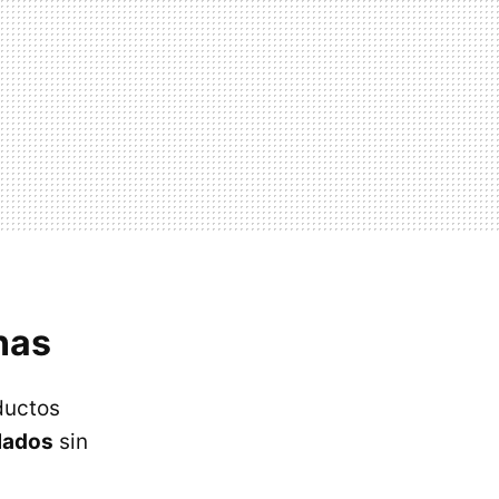
nas
ductos
lados
sin