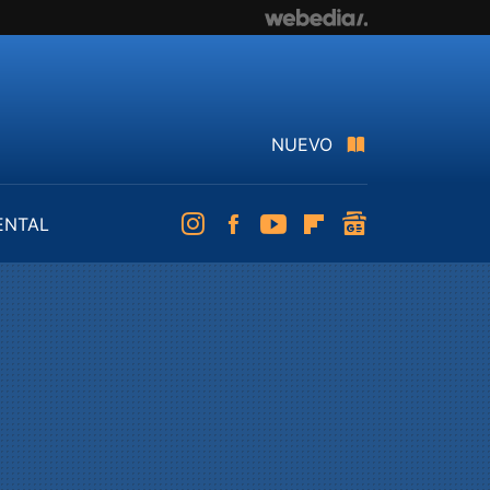
NUEVO
ENTAL
Instagram
Facebook
Youtube
Flipboard
googlenews