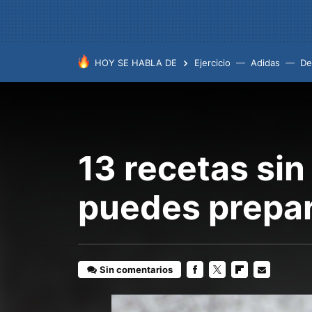
HOY SE HABLA DE
Ejercicio
Adidas
De
13 recetas sin
puedes prepar
Sin comentarios
FACEBOOK
TWITTER
FLIPBOARD
E-
MAIL