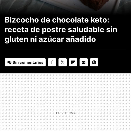
Bizcocho de chocolate keto:
receta de postre saludable sin
gluten ni azúcar añadido
Sin comentarios
FACEBOOK
TWITTER
FLIPBOARD
E-
WHATSAPP
MAIL