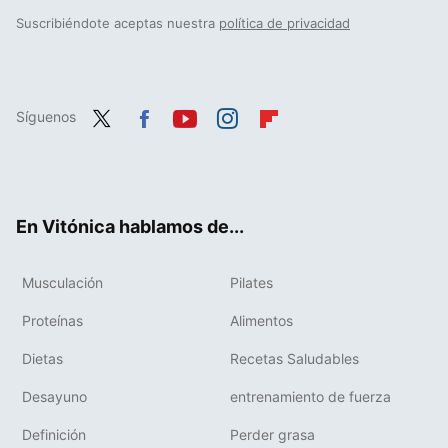
Suscribiéndote aceptas nuestra
política de privacidad
Síguenos
Twit
Fac
You
Inst
Flip
ter
ebo
tub
agr
boa
ok
e
am
rd
En Vitónica hablamos de...
Musculación
Pilates
Proteínas
Alimentos
Dietas
Recetas Saludables
Desayuno
entrenamiento de fuerza
Definición
Perder grasa