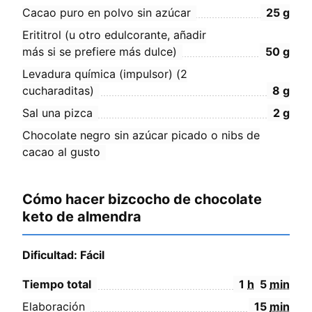
Cacao puro en polvo sin azúcar
25
g
Erititrol (u otro edulcorante, añadir
más si se prefiere más dulce)
50
g
Levadura química (impulsor) (2
cucharaditas)
8
g
Sal una pizca
2
g
Chocolate negro sin azúcar picado o nibs de
cacao al gusto
Cómo hacer bizcocho de chocolate
keto de almendra
Dificultad: Fácil
Tiempo total
1
h
5
min
Elaboración
15
min