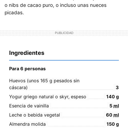
o nibs de cacao puro, o incluso unas nueces
picadas.
Ingredientes
Para 6 personas
Huevos (unos 165 g pesados sin
cáscara)
3
Yogur griego natural o skyr, espeso
140
g
Esencia de vainilla
5
ml
Leche o bebida vegetal
60
ml
Almendra molida
150
g