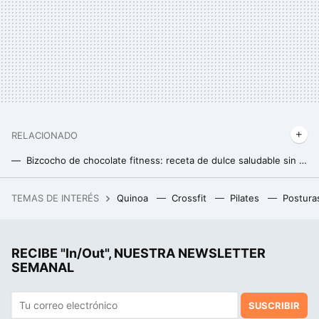
RELACIONADO
Bizcocho de chocolate fitness: receta de dulce saludable sin azúcar y sin gluten con extra de proteínas
Bizcocho de chocolate fitness: receta de dulce saludable sin azúcar y sin gluten con extra de proteínas
TEMAS DE INTERÉS
Quinoa
Crossfit
Pilates
Postura
Un joven de 19 años hackeó el iPhone, fue contratado por Apple y terminó despedido por no contestar a un correo
RECIBE "In/Out", NUESTRA NEWSLETTER
SEMANAL
SUSCRIBIR