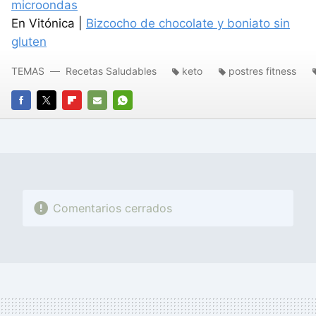
microondas
En Vitónica |
Bizcocho de chocolate y boniato sin
gluten
TEMAS
Recetas Saludables
keto
postres fitness
FACEBOOK
TWITTER
FLIPBOARD
E-
WHATSAPP
MAIL
Comentarios cerrados