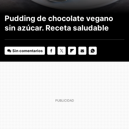
Pudding de chocolate vegano
sin azúcar. Receta saludable
Sin comentarios
FACEBOOK
TWITTER
FLIPBOARD
E-
WHATSAPP
MAIL