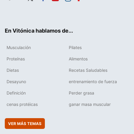
Twit
Fac
You
Inst
Flip
ter
ebo
tub
agr
boa
ok
e
am
rd
En Vitónica hablamos de...
Musculación
Pilates
Proteínas
Alimentos
Dietas
Recetas Saludables
Desayuno
entrenamiento de fuerza
Definición
Perder grasa
cenas protéicas
ganar masa muscular
VER MÁS TEMAS