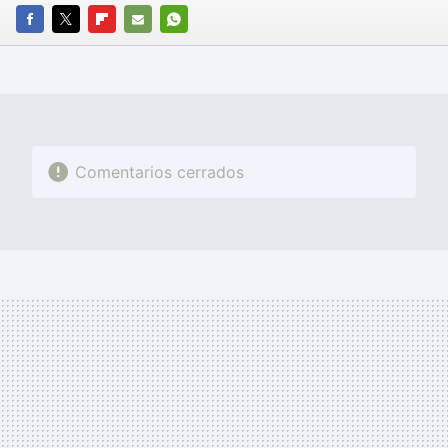
FACEBOOK
TWITTER
FLIPBOARD
E-
WHATSAPP
MAIL
Comentarios cerrados