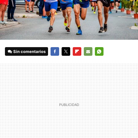
Sin comentarios
FACEBOOK
TWITTER
FLIPBOARD
E-
WHATSAPP
MAIL