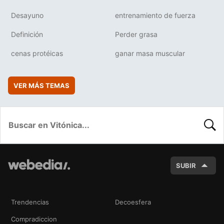
Desayuno
entrenamiento de fuerza
Definición
Perder grasa
cenas protéicas
ganar masa muscular
VER MÁS TEMAS
BUSC
SUBIR
Trendencias
Decoesfera
Compradiccion