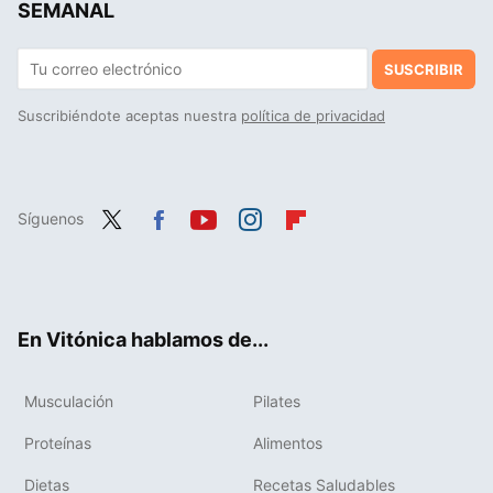
SEMANAL
SUSCRIBIR
Suscribiéndote aceptas nuestra
política de privacidad
Síguenos
Twit
Fac
You
Inst
Flip
ter
ebo
tub
agr
boa
ok
e
am
rd
En Vitónica hablamos de...
Musculación
Pilates
Proteínas
Alimentos
Dietas
Recetas Saludables