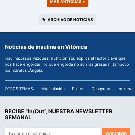
MÁS ANTIGUAS
»
ARCHIVO DE NOTICIAS
Noticias de insulina en Vitónica
insulina:Jesús Vázquez, nutricionista, explica el factor clave que
nos hace engordar: "lo que engorda no son las grasas ni tampoco
los hidratos".Ángela..
OTROS TEMAS:
Musculación
Pilates
Desayuno
entrenam
RECIBE "In/Out", NUESTRA NEWSLETTER
SEMANAL
SUSCRIBIR