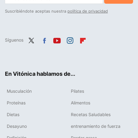
Suscribiéndote aceptas nuestra
política de privacidad
Síguenos
Twit
Fac
You
Inst
Flip
ter
ebo
tub
agr
boa
ok
e
am
rd
En Vitónica hablamos de...
Musculación
Pilates
Proteínas
Alimentos
Dietas
Recetas Saludables
Desayuno
entrenamiento de fuerza
Definición
Perder grasa