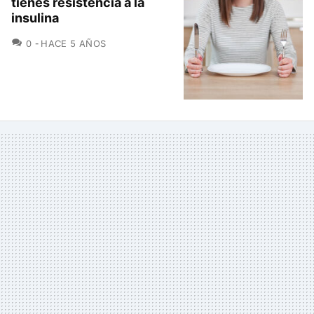
tienes resistencia a la
insulina
COMENTARIOS
0
HACE 5 AÑOS