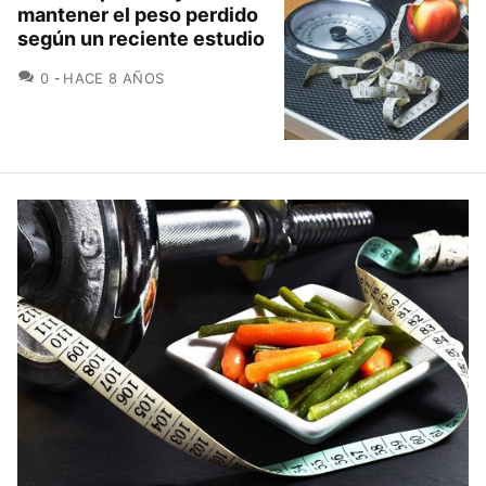
mantener el peso perdido
según un reciente estudio
COMENTARIOS
0
HACE 8 AÑOS