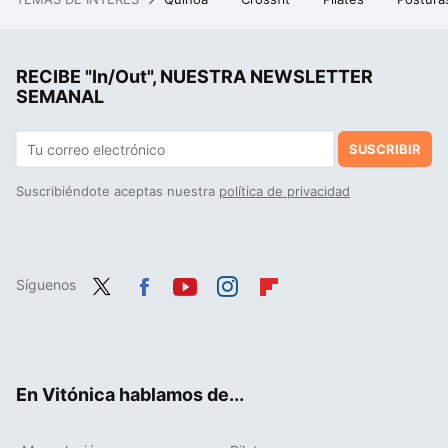
"El objetivo no es competir con ChatGPT": hablamos con los creadores de ALIA, la IA 100% española, para entender su futuro
RECIBE "In/Out", NUESTRA NEWSLETTER
SEMANAL
SUSCRIBIR
Suscribiéndote aceptas nuestra
política de privacidad
Síguenos
Twit
Fac
You
Inst
Flip
ter
ebo
tub
agr
boa
ok
e
am
rd
En Vitónica hablamos de...