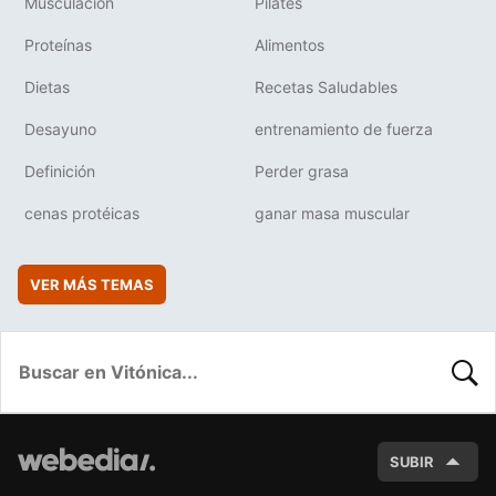
Musculación
Pilates
Proteínas
Alimentos
Dietas
Recetas Saludables
Desayuno
entrenamiento de fuerza
Definición
Perder grasa
cenas protéicas
ganar masa muscular
VER MÁS TEMAS
BUSC
SUBIR