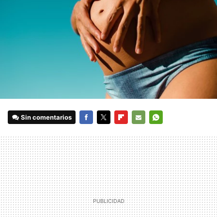
Sin comentarios
FACEBOOK
TWITTER
FLIPBOARD
E-
WHATSAPP
MAIL