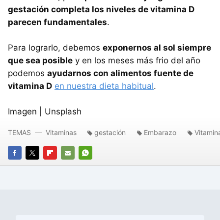
gestación completa los niveles de vitamina D
parecen fundamentales
.
Para lograrlo, debemos
exponernos al sol siempre
que sea posible
y en los meses más frio del año
podemos
ayudarnos con alimentos fuente de
vitamina D
en nuestra dieta habitual
.
Imagen | Unsplash
TEMAS
Vitaminas
gestación
Embarazo
Vitamin
FACEBOOK
TWITTER
FLIPBOARD
E-
WHATSAPP
MAIL