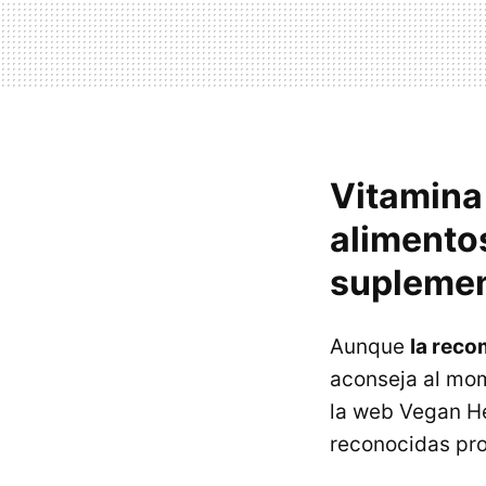
Vitamina 
alimentos
supleme
Aunque
la reco
aconseja al mo
la web Vegan He
reconocidas prof