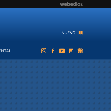
NUEVO
ENTAL
Instagram
Facebook
Youtube
Flipboard
googlenews