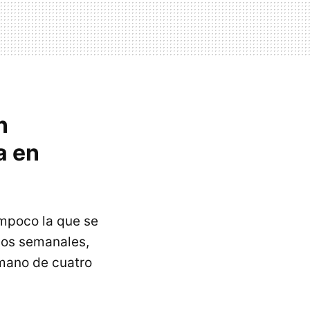
n
a en
ampoco la que se
os semanales,
 mano de cuatro