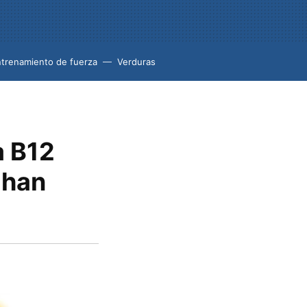
trenamiento de fuerza
Verduras
a B12
 han