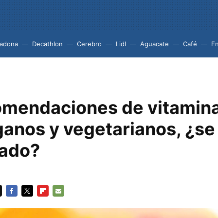
adona
Decathlon
Cerebro
Lidl
Aguacate
Café
En
omendaciones de vitamin
ganos y vegetarianos, ¿se
zado?
FACEBOOK
TWITTER
FLIPBOARD
E-
MAIL