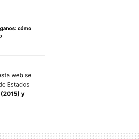
veganos: cómo
o
esta web se
 de Estados
 (2015) y