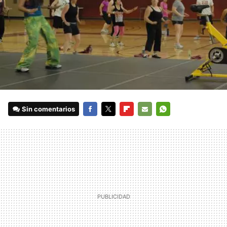
Sin comentarios
FACEBOOK
TWITTER
FLIPBOARD
E-
WHATSAPP
MAIL