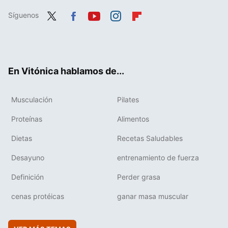
Síguenos
Twit
Fac
You
Inst
Flip
ter
ebo
tub
agr
boa
ok
e
am
rd
En Vitónica hablamos de...
Musculación
Pilates
Proteínas
Alimentos
Dietas
Recetas Saludables
Desayuno
entrenamiento de fuerza
Definición
Perder grasa
cenas protéicas
ganar masa muscular