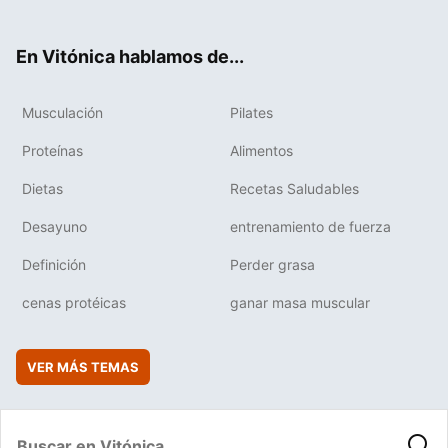
ter
ebo
tub
agr
boa
ok
e
am
rd
En Vitónica hablamos de...
Musculación
Pilates
Proteínas
Alimentos
Dietas
Recetas Saludables
Desayuno
entrenamiento de fuerza
Definición
Perder grasa
cenas protéicas
ganar masa muscular
VER MÁS TEMAS