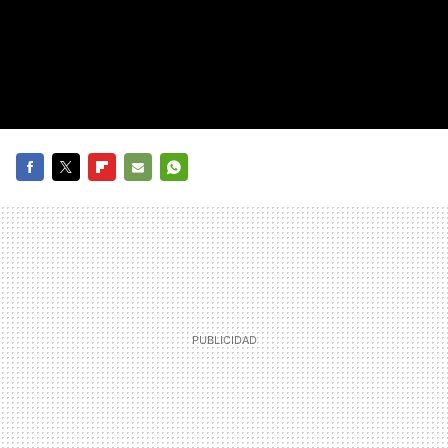
FACEBOOK
TWITTER
FLIPBOARD
E-
WHATSAPP
MAIL