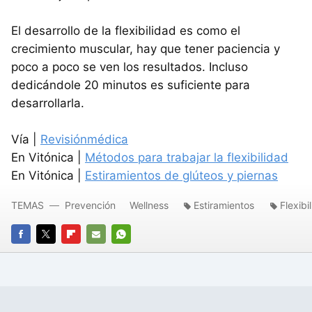
El desarrollo de la flexibilidad es como el
crecimiento muscular, hay que tener paciencia y
poco a poco se ven los resultados. Incluso
dedicándole 20 minutos es suficiente para
desarrollarla.
Vía |
Revisiónmédica
En Vitónica |
Métodos para trabajar la flexibilidad
En Vitónica |
Estiramientos de glúteos y piernas
TEMAS
Prevención
Wellness
Estiramientos
Flexibi
FACEBOOK
TWITTER
FLIPBOARD
E-
WHATSAPP
MAIL