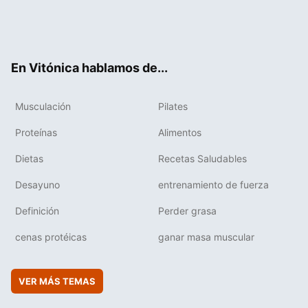
Twit
Fac
You
Inst
Flip
ter
ebo
tub
agr
boa
ok
e
am
rd
En Vitónica hablamos de...
Musculación
Pilates
Proteínas
Alimentos
Dietas
Recetas Saludables
Desayuno
entrenamiento de fuerza
Definición
Perder grasa
cenas protéicas
ganar masa muscular
VER MÁS TEMAS