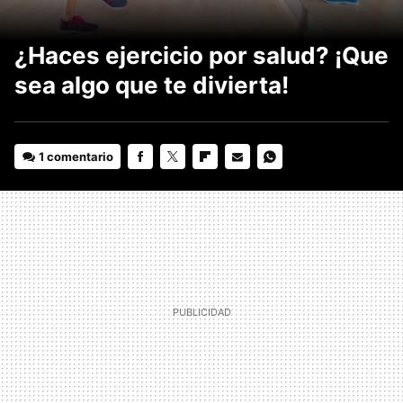
¿Haces ejercicio por salud? ¡Que
sea algo que te divierta!
1 comentario
FACEBOOK
TWITTER
FLIPBOARD
E-
WHATSAPP
MAIL