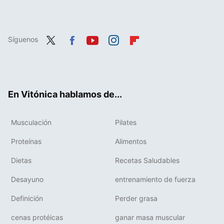
Síguenos
Twit
Fac
You
Inst
Flip
ter
ebo
tub
agr
boa
ok
e
am
rd
En Vitónica hablamos de...
Musculación
Pilates
Proteínas
Alimentos
Dietas
Recetas Saludables
Desayuno
entrenamiento de fuerza
Definición
Perder grasa
cenas protéicas
ganar masa muscular