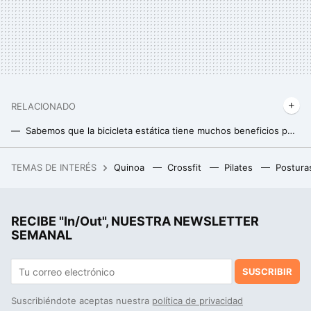
RELACIONADO
Sabemos que la bicicleta estática tiene muchos beneficios pero hay uno que tiene asombrada a la ciencia: mejora la memoria
La técnica para calmar a una persona enfadada en menos de dos minutos según un experto en resolución de conflictos
TEMAS DE INTERÉS
Quinoa
Crossfit
Pilates
Postura
'Minecraft' ha decidido dejar a los jugadores que hagan algo banal: sentarse. Y de paso ha revolucionado el juego
RECIBE "In/Out", NUESTRA NEWSLETTER
SEMANAL
SUSCRIBIR
Suscribiéndote aceptas nuestra
política de privacidad