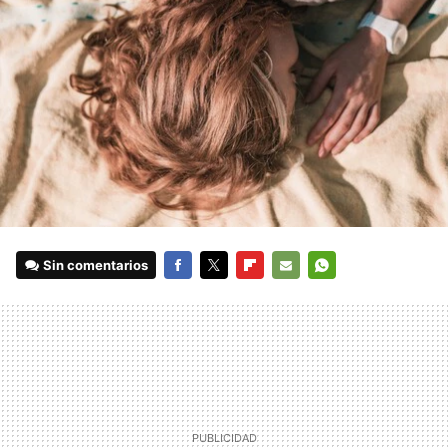
Sin comentarios
FACEBOOK
TWITTER
FLIPBOARD
E-
WHATSAPP
MAIL