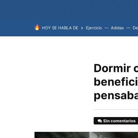
HOY SE HABLA DE
Ejercicio
Adidas
De
Dormir c
benefici
pensaba
Sin comentarios