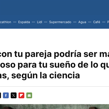
cathlon
Espalda
Lidl
Supermercado
Agua
Café
P
on tu pareja podría ser m
oso para tu sueño de lo q
s, según la ciencia
FACEBOOK
TWITTER
FLIPBOARD
E-
MAIL