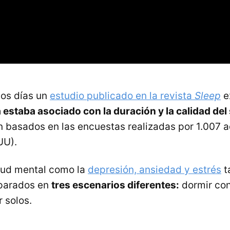
os días un
estudio publicado en la revista
Sleep
e
estaba asociado con la duración y la calidad del
n basados en las encuestas realizadas por 1.007 a
UU).
lud mental como la
depresión, ansiedad y estrés
t
parados en
tres escenarios diferentes:
dormir con
r solos.