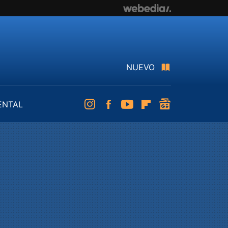
NUEVO
ENTAL
Instagram
Facebook
Youtube
Flipboard
googlenews