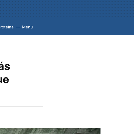
roteína
Menú
ás
ue