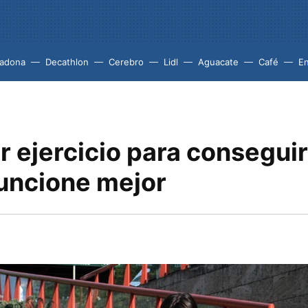
adona
Decathlon
Cerebro
Lidl
Aguacate
Café
En
r ejercicio para conseguir
uncione mejor