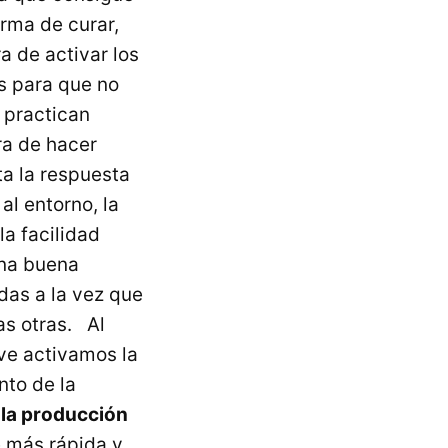
rma de curar,
a de activar los
s para que no
 practican
ra de hacer
ta la respuesta
al entorno, la
la facilidad
una buena
das a la vez que
as otras. Al
ve activamos la
nto de la
la producción
e más rápida y