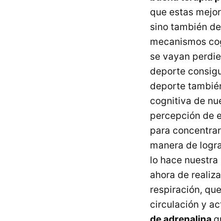
que estas mejor
sino también de
mecanismos cogn
se vayan perdie
deporte consigu
deporte tambi
cognitiva de nue
percepción de es
para concentrar
manera de logra
lo hace nuestra
ahora de realiz
respiración, qu
circulación y a
de adrenalina
q