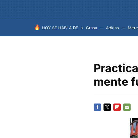
HOY SE HABLA DE
Grasa
Adidas
Merc
Practica
mente f
FACEBOOK
TWITTER
FLIPBOARD
E-
MAIL