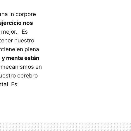
ana in corpore
ejercicio nos
o mejor. Es
ntener nuestro
ntiene en plena
 y mente están
os mecanismos en
uestro cerebro
tal. Es