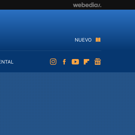
NUEVO
ENTAL
Instagram
Facebook
Youtube
Flipboard
googlenews