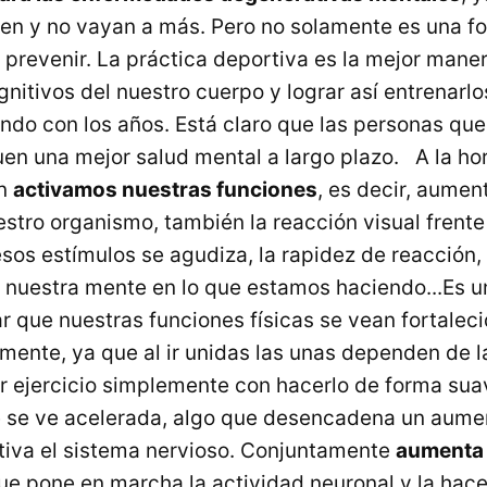
en y no vayan a más. Pero no solamente es una fo
 prevenir. La práctica deportiva es la mejor maner
itivos del nuestro cuerpo y lograr así entrenarlo
ndo con los años. Está claro que las personas que
en una mejor salud mental a largo plazo. A la ho
én
activamos nuestras funciones
, es decir, aumen
stro organismo, también la reacción visual frente 
os estímulos se agudiza, la rapidez de reacción, 
 nuestra mente en lo que estamos haciendo...Es 
r que nuestras funciones físicas se vean fortaleci
 mente, ya que al ir unidas las unas dependen de l
ar ejercicio simplemente con hacerlo de forma sua
e se ve acelerada, algo que desencadena un aume
ctiva el sistema nervioso. Conjuntamente
aumenta 
ue pone en marcha la actividad neuronal y la hac