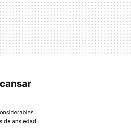
scansar
considerables
as de ansiedad
.