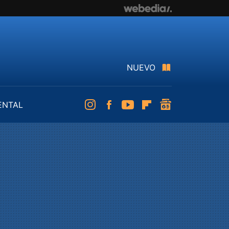
NUEVO
ENTAL
Instagram
Facebook
Youtube
Flipboard
googlenews