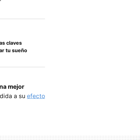
las claves
dar tu sueño
una mejor
dida a su
efecto