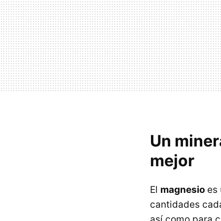
Un minera
mejor
El
magnesio
es
cantidades cada
así como para c