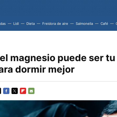
idas
Lidl
Dieta
Freidora de aire
Salmonella
Café
 el magnesio puede ser tu
ara dormir mejor
FACEBOOK
TWITTER
FLIPBOARD
E-
MAIL