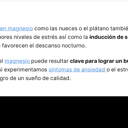
 en magnesio
como las nueces o el plátano tambi
ores niveles de estrés así como la
inducción de s
 favorecen el descanso nocturno.
el
magnesio
puede resultar
clave para lograr un
si experimentamos
síntomas de ansiedad
o el est
ogro de un sueño de calidad.