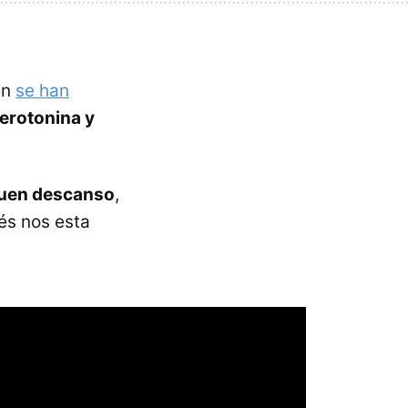
én
se han
erotonina y
 buen descanso
,
rés nos esta