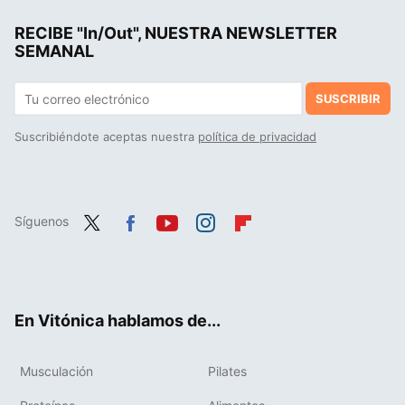
RECIBE "In/Out", NUESTRA NEWSLETTER
SEMANAL
SUSCRIBIR
Suscribiéndote aceptas nuestra
política de privacidad
Síguenos
Twit
Fac
You
Inst
Flip
ter
ebo
tub
agr
boa
ok
e
am
rd
En Vitónica hablamos de...
Musculación
Pilates