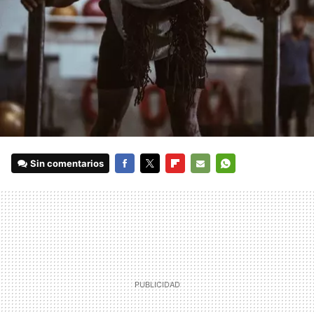
Sin comentarios
FACEBOOK
TWITTER
FLIPBOARD
E-
WHATSAPP
MAIL