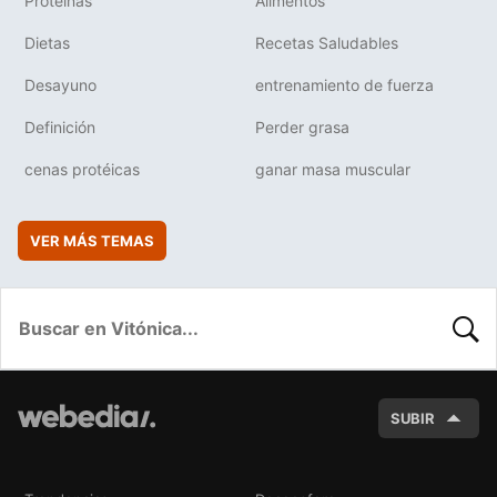
Proteínas
Alimentos
Dietas
Recetas Saludables
Desayuno
entrenamiento de fuerza
Definición
Perder grasa
cenas protéicas
ganar masa muscular
VER MÁS TEMAS
BUSC
SUBIR