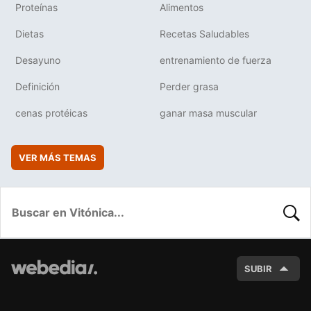
Proteínas
Alimentos
Dietas
Recetas Saludables
Desayuno
entrenamiento de fuerza
Definición
Perder grasa
cenas protéicas
ganar masa muscular
VER MÁS TEMAS
BUSC
SUBIR