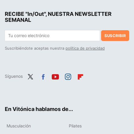
La receta con avena y sólo cuatro ingredientes más que puedes preparar para un desayuno fácil y versátil
RECIBE "In/Out", NUESTRA NEWSLETTER
La cena rica en proteínas que puedes preparar en minutos: solo vas a necesitar una berenjena y estos dos ingredientes
SEMANAL
SUSCRIBIR
Suscribiéndote aceptas nuestra
política de privacidad
Síguenos
Twit
Fac
You
Inst
Flip
ter
ebo
tub
agr
boa
ok
e
am
rd
En Vitónica hablamos de...
Musculación
Pilates