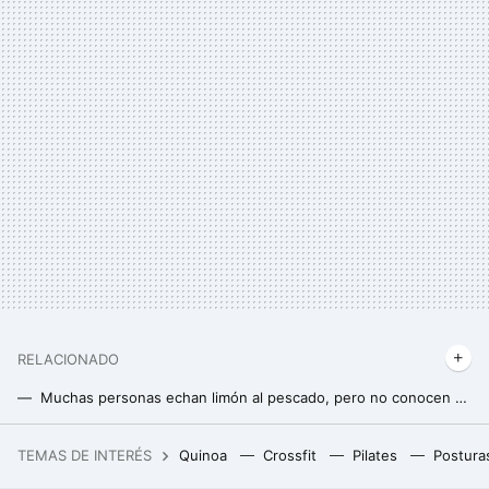
RELACIONADO
Muchas personas echan limón al pescado, pero no conocen el beneficio más importante de hacerlo
Ni sardinas ni atún: este es el alimento en conserva que tiene más calcio y grasas saludables
TEMAS DE INTERÉS
Quinoa
Crossfit
Pilates
Postura
La debacle demográfica en Europa, expuesta en este mapa con un invitado engañoso: Mónaco