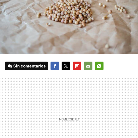
Sin comentarios
FACEBOOK
TWITTER
FLIPBOARD
E-
WHATSAPP
MAIL