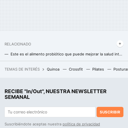
RELACIONADO
Este es el alimento probiótico que puede mejorar la salud intestinal pero también ayudarte a perder peso
Ni zanahorias ni batatas: este es el tubérculo que, aunque no lo creas, puede ayudarte a perder peso
TEMAS DE INTERÉS
Quinoa
Crossfit
Pilates
Postura
El Corte Inglés rebaja el jamón de bellota a tiempo para el Día del Padre, que dure hasta entonces es otro tema
RECIBE "In/Out", NUESTRA NEWSLETTER
SEMANAL
SUSCRIBIR
Suscribiéndote aceptas nuestra
política de privacidad