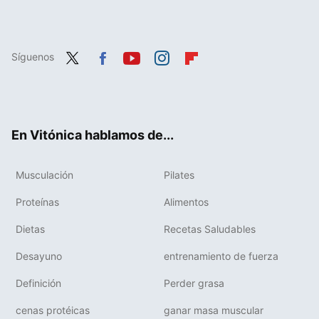
Síguenos
Twit
Fac
You
Inst
Flip
ter
ebo
tub
agr
boa
ok
e
am
rd
En Vitónica hablamos de...
Musculación
Pilates
Proteínas
Alimentos
Dietas
Recetas Saludables
Desayuno
entrenamiento de fuerza
Definición
Perder grasa
cenas protéicas
ganar masa muscular