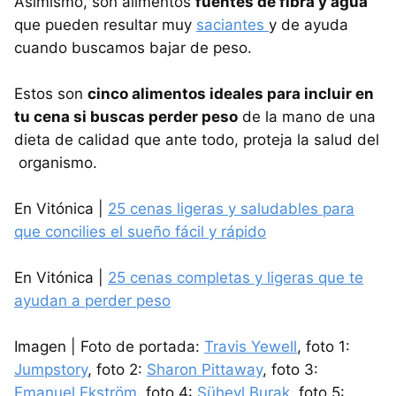
Asimismo, son alimentos
fuentes de fibra y agua
que pueden resultar muy
saciantes
y de ayuda
cuando buscamos bajar de peso.
Estos son
cinco alimentos ideales para incluir en
tu cena si buscas perder peso
de la mano de una
dieta de calidad que ante todo, proteja la salud del
organismo.
En Vitónica |
25 cenas ligeras y saludables para
que concilies el sueño fácil y rápido
En Vitónica |
25 cenas completas y ligeras que te
ayudan a perder peso
Imagen | Foto de portada:
Travis Yewell
, foto 1:
Jumpstory
, foto 2:
Sharon Pittaway
, foto 3:
Emanuel Ekström
, foto 4:
Süheyl Burak
, foto 5: