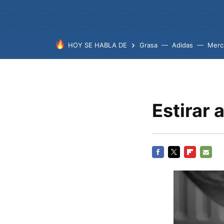
HOY SE HABLA DE
Grasa
Adidas
Merc
Estirar 
FACEBOOK
TWITTER
FLIPBOARD
E-
MAIL