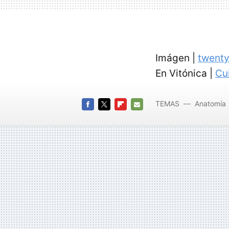
Imágen |
twenty
En Vitónica |
Cu
TEMAS
Anatomía
FACEBOOK
TWITTER
FLIPBOARD
E-
MAIL