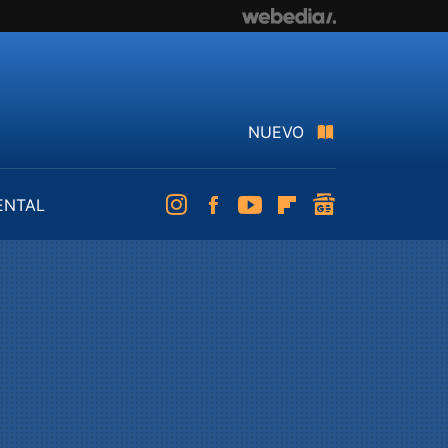
NUEVO
ENTAL
Instagram
Facebook
Youtube
Flipboard
googlenews