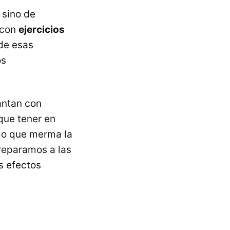
 sino de
 con
ejercicios
de esas
os
antan con
que tener en
go que merma la
preparamos a las
s efectos