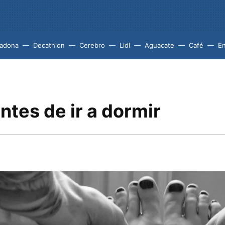
adona
Decathlon
Cerebro
Lidl
Aguacate
Café
En
antes de ir a dormir