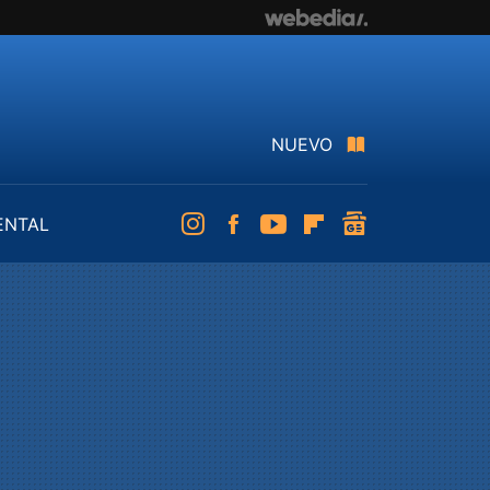
NUEVO
ENTAL
Instagram
Facebook
Youtube
Flipboard
googlenews