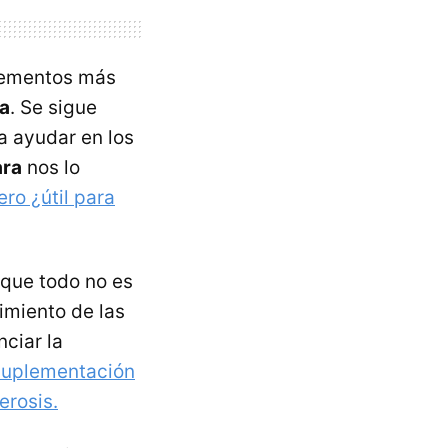
plementos más
na
. Se sigue
a ayudar en los
ara
nos lo
ro ¿útil para
que todo no es
imiento de las
ciar la
suplementación
erosis.