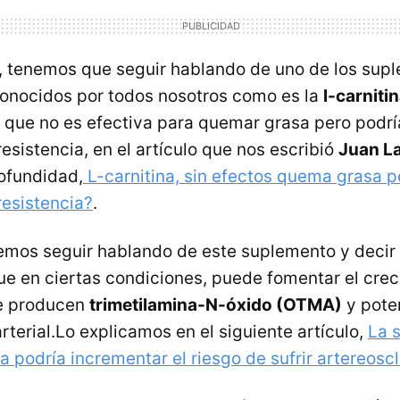
, tenemos que seguir hablando de uno de los su
 conocidos por todos nosotros como es la
l-carniti
que no es efectiva para quemar grasa pero podrí
esistencia, en el artículo que nos escribió
Juan L
rofundidad,
L-carnitina, sin efectos quema grasa pe
resistencia?
.
mos seguir hablando de este suplemento y decir 
ue en ciertas condiciones, puede fomentar el crec
e producen
trimetilamina-N-óxido (OTMA)
y poten
rterial.Lo explicamos en el siguiente artículo,
La 
na podría incrementar el riesgo de sufrir artereoscl