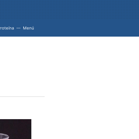
roteína
Menú