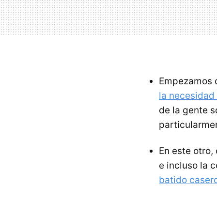
Empezamos co
la necesidad 
de la gente s
particularme
En este otro,
e incluso la
batido caser