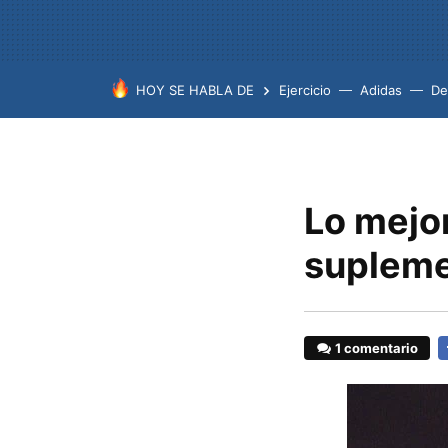
HOY SE HABLA DE
Ejercicio
Adidas
De
Lo mejor
supleme
1 comentario
F