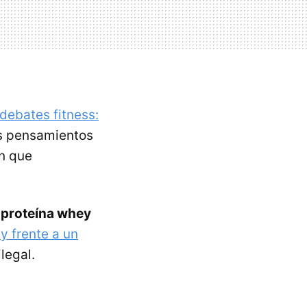
debates fitness:
os pensamientos
ón que
a
proteína whey
y frente a un
legal.