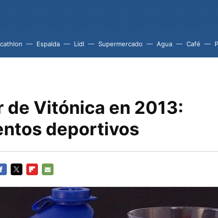
cathlon
Espalda
Lidl
Supermercado
Agua
Café
P
 de Vitónica en 2013:
ntos deportivos
ACEBOOK
TWITTER
FLIPBOARD
E-
MAIL