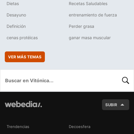
Dietas
Recetas Saludables
Desayuno
entrenamiento de fuerza
Definición
Perder grasa
cenas protéicas
ganar masa muscular
VER MÁS TEMAS
BUSC
SUBIR
Trendencias
Decoesfera