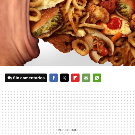
Sin comentarios
FACEBOOK
TWITTER
FLIPBOARD
E-
WHATSAPP
MAIL