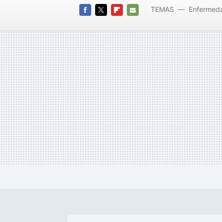
TEMAS
Enfermed
FACEBOOK
TWITTER
FLIPBOARD
E-
MAIL