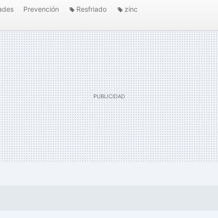
ades
Prevención
Resfriado
zinc