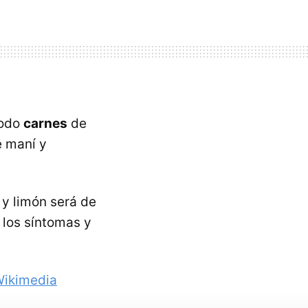
todo
carnes
de
e maní y
 y limón será de
 los síntomas y
ikimedia