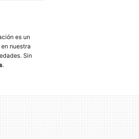
ación es un
 en nuestra
edades. Sin
s
.