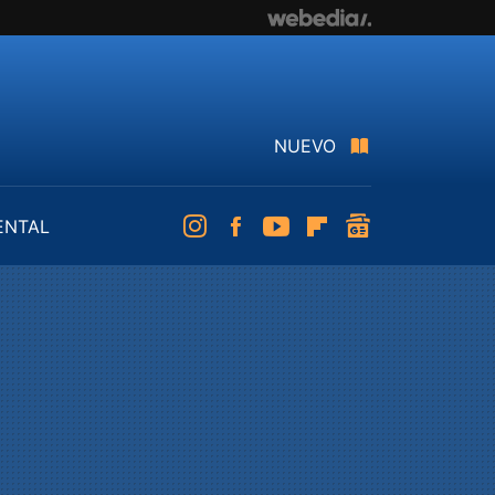
NUEVO
ENTAL
Instagram
Facebook
Youtube
Flipboard
googlenews