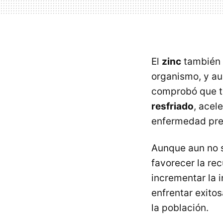
El
zinc
también f
organismo, y au
comprobó que to
resfriado
, acel
enfermedad pre
Aunque aun no s
favorecer la re
incrementar la 
enfrentar exit
la población.