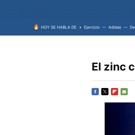
HOY SE HABLA DE
Ejercicio
Adidas
De
El zinc 
FACEBOOK
TWITTER
FLIPBOARD
E-
MAIL