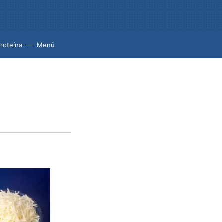
roteína
Menú