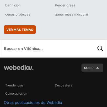
Definición
Perder grasa
cenas protéicas
ganar masa muscular
VER MÁS TEMAS
BUSC
SUBIR
Trendencias
Decoesfera
Compradiccion
Otras publicaciones de Webedia