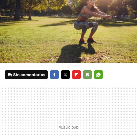
Sin comentarios
FACEBOOK
TWITTER
FLIPBOARD
E-
WHATSAPP
MAIL