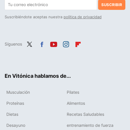
SUSCRIBIR
Suscribiéndote aceptas nuestra
política de privacidad
Síguenos
Twit
Fac
You
Inst
Flip
ter
ebo
tub
agr
boa
ok
e
am
rd
En Vitónica hablamos de...
Musculación
Pilates
Proteínas
Alimentos
Dietas
Recetas Saludables
Desayuno
entrenamiento de fuerza