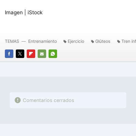
Imagen | iStock
TEMAS
Entrenamiento
Ejercicio
Glúteos
Tren inf
FACEBOOK
TWITTER
FLIPBOARD
E-
WHATSAPP
MAIL
Comentarios cerrados