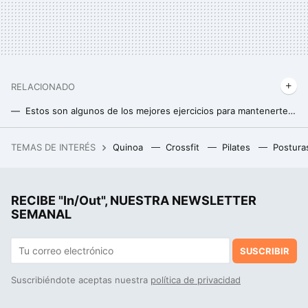
RELACIONADO
Estos son algunos de los mejores ejercicios para mantenerte en forma si tienes más de 50 años
Un entrenador experto recomienda estos cambios en el entrenamiento para los mayores de 40 años
TEMAS DE INTERÉS
Quinoa
Crossfit
Pilates
Postura
Acabó harto de freír huevos en el Landa. Ahora tiene en Burgos el único estrella Michelin ubicado en pleno Camino de Santiago
RECIBE "In/Out", NUESTRA NEWSLETTER
SEMANAL
SUSCRIBIR
Suscribiéndote aceptas nuestra
política de privacidad