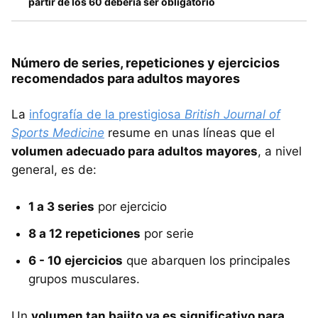
partir de los 60 debería ser obligatorio
Número de series, repeticiones y ejercicios
recomendados para adultos mayores
La
infografía de la prestigiosa
British Journal of
Sports Medicine
resume en unas líneas que el
volumen adecuado para adultos mayores
, a nivel
general, es de:
1 a 3 series
por ejercicio
8 a 12 repeticiones
por serie
6 - 10 ejercicios
que abarquen los principales
grupos musculares.
Un
volumen tan bajito ya es significativo para