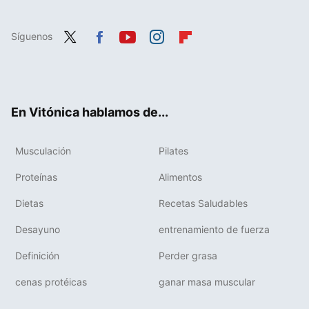
Síguenos
Twit
Fac
You
Inst
Flip
ter
ebo
tub
agr
boa
ok
e
am
rd
En Vitónica hablamos de...
Musculación
Pilates
Proteínas
Alimentos
Dietas
Recetas Saludables
Desayuno
entrenamiento de fuerza
Definición
Perder grasa
cenas protéicas
ganar masa muscular