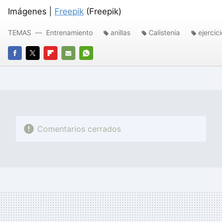
Imágenes |
Freepik
(Freepik)
TEMAS
Entrenamiento
anillas
Calistenia
ejercic
FACEBOOK
TWITTER
FLIPBOARD
E-
WHATSAPP
MAIL
Comentarios cerrados