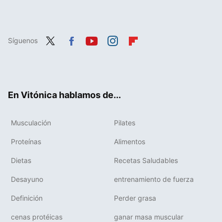
Síguenos
Twit
Fac
You
Inst
Flip
ter
ebo
tub
agr
boa
ok
e
am
rd
En Vitónica hablamos de...
Musculación
Pilates
Proteínas
Alimentos
Dietas
Recetas Saludables
Desayuno
entrenamiento de fuerza
Definición
Perder grasa
cenas protéicas
ganar masa muscular