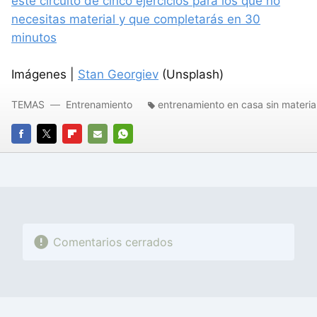
este circuito de cinco ejercicios para los que no
necesitas material y que completarás en 30
minutos
Imágenes |
Stan Georgiev
(Unsplash)
TEMAS
Entrenamiento
entrenamiento en casa sin materia
FACEBOOK
TWITTER
FLIPBOARD
E-
WHATSAPP
MAIL
Comentarios cerrados