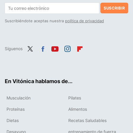
SUSCRIBIR
Suscribiéndote aceptas nuestra
política de privacidad
Síguenos
Twit
Fac
You
Inst
Flip
ter
ebo
tub
agr
boa
ok
e
am
rd
En Vitónica hablamos de...
Musculación
Pilates
Proteínas
Alimentos
Dietas
Recetas Saludables
Desayuno
entrenamiento de fuerza