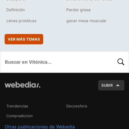
Definición
Perder grasa
cenas protéicas
ganar masa muscular
VER MÁS TEMAS
BUSC
SUBIR
Trendencias
Decoesfera
Compradiccion
Otras publicaciones de Webedia