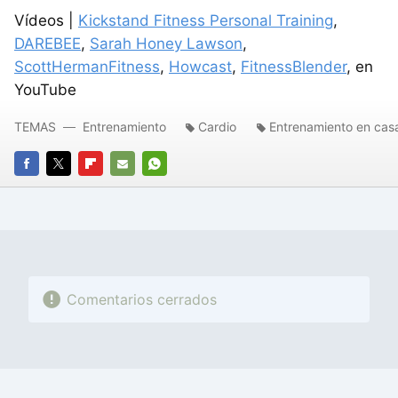
Vídeos |
Kickstand Fitness Personal Training
,
DAREBEE
,
Sarah Honey Lawson
,
ScottHermanFitness
,
Howcast
,
FitnessBlender
, en
YouTube
TEMAS
Entrenamiento
Cardio
Entrenamiento en cas
FACEBOOK
TWITTER
FLIPBOARD
E-
WHATSAPP
MAIL
Comentarios cerrados