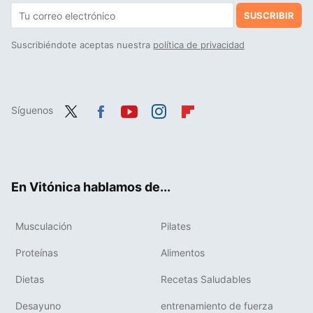
SUSCRIBIR
Suscribiéndote aceptas nuestra
política de privacidad
Síguenos
Twit
Fac
You
Inst
Flip
ter
ebo
tub
agr
boa
ok
e
am
rd
En Vitónica hablamos de...
Musculación
Pilates
Proteínas
Alimentos
Dietas
Recetas Saludables
Desayuno
entrenamiento de fuerza