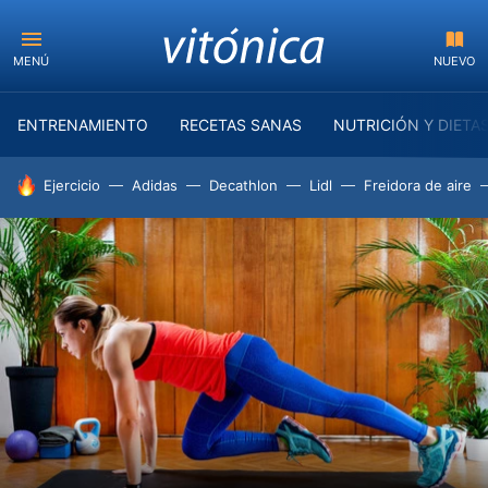
MENÚ
NUEVO
ENTRENAMIENTO
RECETAS SANAS
NUTRICIÓN Y DIETA
HOY SE HABLA DE
Ejercicio
Adidas
Decathlon
Lidl
Freidora de aire