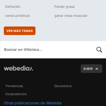
Definición
Perder grasa
cenas protéicas
ganar masa muscular
VER MÁS TEMAS
BUSC
SUBIR
Trendencias
Decoesfera
Compradiccion
Otras publicaciones de Webedia