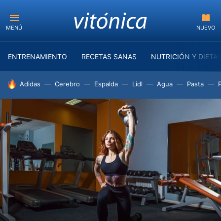
MENÚ
NUEVO
ENTRENAMIENTO
RECETAS SANAS
NUTRICIÓN Y DIETA
HOY SE HABLA DE
Adidas
Cerebro
Espalda
Lidl
Agua
Pasta