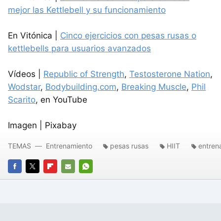
mejor las Kettlebell y su funcionamiento
En Vitónica |
Cinco ejercicios con pesas rusas o
kettlebells para usuarios avanzados
Vídeos |
Republic of Strength
,
Testosterone Nation
,
Wodstar
,
Bodybuilding.com
,
Breaking Muscle
,
Phil
Scarito
, en YouTube
Imagen | Pixabay
TEMAS
Entrenamiento
pesas rusas
HIIT
entren
FACEBOOK
TWITTER
FLIPBOARD
E-
WHATSAPP
MAIL