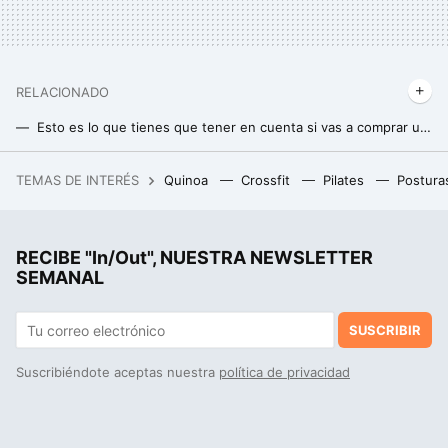
RELACIONADO
Esto es lo que tienes que tener en cuenta si vas a comprar unas kettlebells o pesas rusas
Abdominales de pie, la alternativa ideal para tonificar core y glúteos después de los 50
TEMAS DE INTERÉS
Quinoa
Crossfit
Pilates
Postura
La debacle demográfica en Europa, expuesta en este mapa con un invitado engañoso: Mónaco
Si crees que es bueno usar poleas para ganar músculo porque ofrecen tensión constante al músculo, debes saber esto
RECIBE "In/Out", NUESTRA NEWSLETTER
Soy entrenador personal y este es mi nuevo ejercicio favorito para que crezcan los gemelos de una vez por todas
SEMANAL
SUSCRIBIR
Suscribiéndote aceptas nuestra
política de privacidad