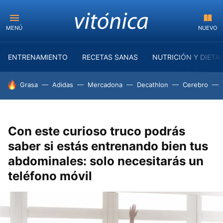
MENÚ
NUEVO
ENTRENAMIENTO
RECETAS SANAS
NUTRICIÓN Y DIETA
HOY SE HABLA DE
Grasa
Adidas
Mercadona
Decathlon
Cerebro
Con este curioso truco podrás
saber si estás entrenando bien tus
abdominales: solo necesitarás un
teléfono móvil