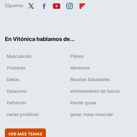
Síguenos
Twit
Fac
You
Inst
Flip
ter
ebo
tub
agr
boa
ok
e
am
rd
En Vitónica hablamos de...
Musculación
Pilates
Proteínas
Alimentos
Dietas
Recetas Saludables
Desayuno
entrenamiento de fuerza
Definición
Perder grasa
cenas protéicas
ganar masa muscular
VER MÁS TEMAS