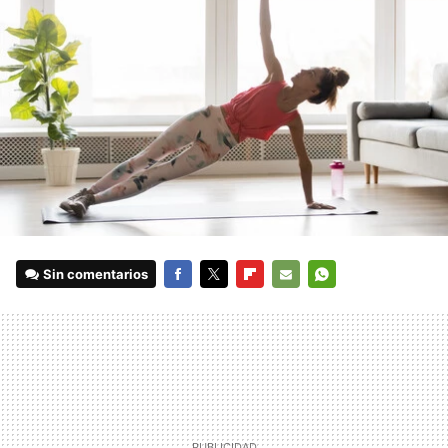
Sin comentarios
FACEBOOK
TWITTER
FLIPBOARD
E-
WHATSAPP
MAIL