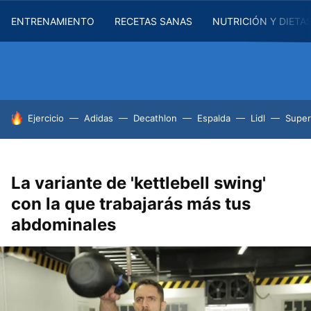
ENTRENAMIENTO
RECETAS SANAS
NUTRICIÓN Y DIETA
HOY SE HABLA DE
Ejercicio
Adidas
Decathlon
Espalda
Lidl
Supe
La variante de 'kettlebell swing'
con la que trabajarás más tus
abdominales