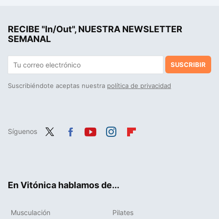
La postura de yoga ideal para fortalecer la espalda y aliviar dolores
RECIBE "In/Out", NUESTRA NEWSLETTER
El método 1.5 es perfecto para ganar masa muscular: estas son las razones para introducirlo en tu entrenamiento
SEMANAL
SUSCRIBIR
Suscribiéndote aceptas nuestra
política de privacidad
Síguenos
Twit
Fac
You
Inst
Flip
ter
ebo
tub
agr
boa
ok
e
am
rd
En Vitónica hablamos de...
Musculación
Pilates