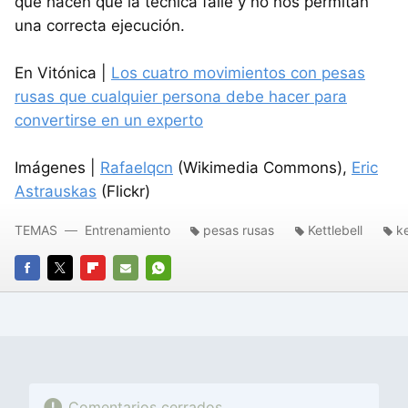
que hacen que la técnica falle y no nos permitan
una correcta ejecución.
En Vitónica |
Los cuatro movimientos con pesas
rusas que cualquier persona debe hacer para
convertirse en un experto
Imágenes |
Rafaelqcn
(Wikimedia Commons),
Eric
Astrauskas
(Flickr)
TEMAS
Entrenamiento
pesas rusas
Kettlebell
ke
FACEBOOK
TWITTER
FLIPBOARD
E-
WHATSAPP
MAIL
Comentarios cerrados