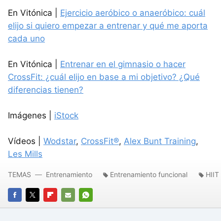
En Vitónica |
Ejercicio aeróbico o anaeróbico: cuál
elijo si quiero empezar a entrenar y qué me aporta
cada uno
En Vitónica |
Entrenar en el gimnasio o hacer
CrossFit: ¿cuál elijo en base a mi objetivo? ¿Qué
diferencias tienen?
Imágenes |
iStock
Vídeos |
Wodstar
,
CrossFit®
,
Alex Bunt Training
,
Les Mills
TEMAS
Entrenamiento
Entrenamiento funcional
HIIT
FACEBOOK
TWITTER
FLIPBOARD
E-
WHATSAPP