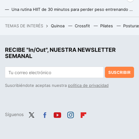
Una rutina HIIT de 30 minutos para perder peso entrenando en casa (y sin material)
Si empiezo ahora a hacer CrossFit, ¿qué resultados puedo obtener desde ahora hasta el verano?
TEMAS DE INTERÉS
Quinoa
Crossfit
Pilates
Postura
El verdadero problema tras la inundación de Bahía Blanca que dejó 16 muertos y 900 evacuados: no se trata del proyecto HAARP
RECIBE "In/Out", NUESTRA NEWSLETTER
SEMANAL
SUSCRIBIR
Suscribiéndote aceptas nuestra
política de privacidad
Síguenos
Twit
Fac
You
Inst
Flip
ter
ebo
tub
agr
boa