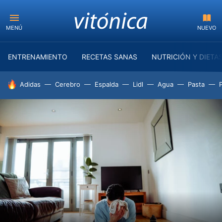
MENÚ
NUEVO
ENTRENAMIENTO
RECETAS SANAS
NUTRICIÓN Y DIETA
HOY SE HABLA DE
Adidas
Cerebro
Espalda
Lidl
Agua
Pasta