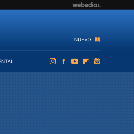
NUEVO
ENTAL
Instagram
Facebook
Youtube
Flipboard
googlenews