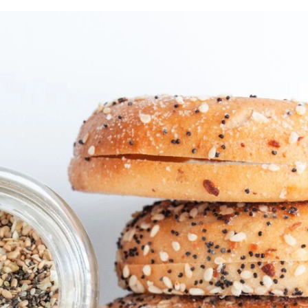
FACEBOOK
TWITTER
FLIPBOARD
E-
MAIL