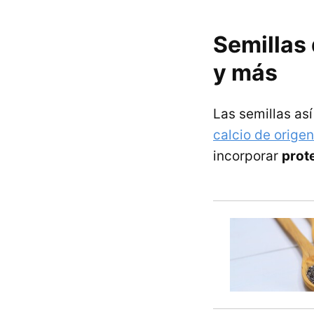
Semillas
y más
Las semillas as
calcio de orige
incorporar
prot