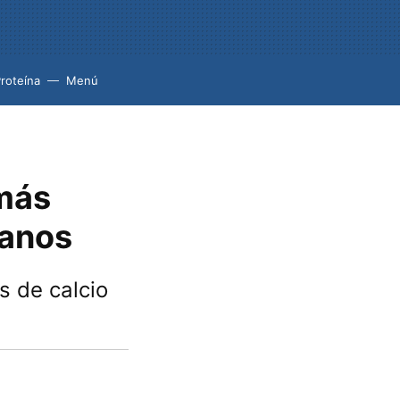
roteína
Menú
 más
ganos
s de calcio