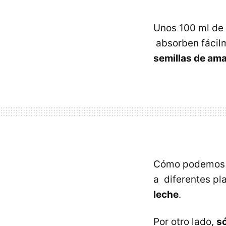
Unos 100 ml de
absorben fácilm
semillas de am
Cómo podemos v
a diferentes pl
leche
.
Por otro lado,
s