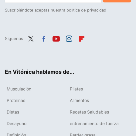
Suscribiéndote aceptas nuestra
política de privacidad
Síguenos
Twit
Fac
You
Inst
Flip
ter
ebo
tub
agr
boa
ok
e
am
rd
En Vitónica hablamos de...
Musculación
Pilates
Proteínas
Alimentos
Dietas
Recetas Saludables
Desayuno
entrenamiento de fuerza
Definición
Perder grasa