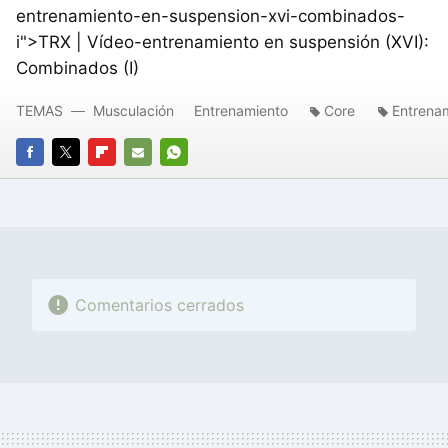
entrenamiento-en-suspension-xvi-combinados-
i">TRX | Vídeo-entrenamiento en suspensión (XVI):
Combinados (I)
TEMAS
Musculación
Entrenamiento
Core
Entrena
FACEBOOK
TWITTER
FLIPBOARD
E-
WHATSAPP
MAIL
Comentarios cerrados