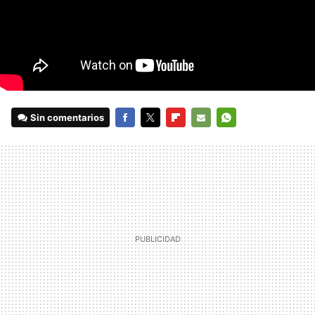
Sin comentarios
FACEBOOK
TWITTER
FLIPBOARD
E-
WHATSAPP
MAIL