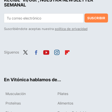
SEMANAL
SUSCRIBIR
Suscribiéndote aceptas nuestra
política de privacidad
Síguenos
Twit
Fac
You
Inst
Flip
ter
ebo
tub
agr
boa
ok
e
am
rd
En Vitónica hablamos de...
Musculación
Pilates
Proteínas
Alimentos