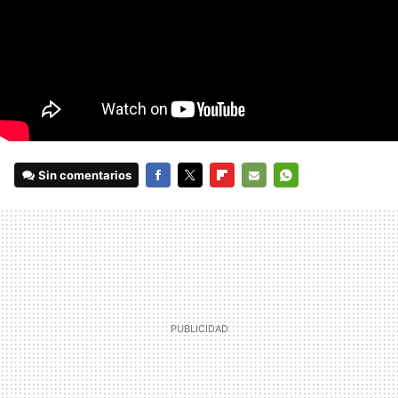
Sin comentarios
FACEBOOK
TWITTER
FLIPBOARD
E-
WHATSAPP
MAIL