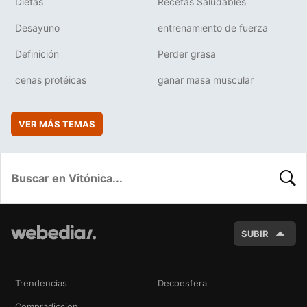
Dietas
Recetas Saludables
Desayuno
entrenamiento de fuerza
Definición
Perder grasa
cenas protéicas
ganar masa muscular
VER MÁS TEMAS
BUSC
SUBIR
Trendencias
Decoesfera
Compradiccion