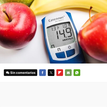
Sin comentarios
FACEBOOK
TWITTER
FLIPBOARD
E-
WHATSAPP
MAIL