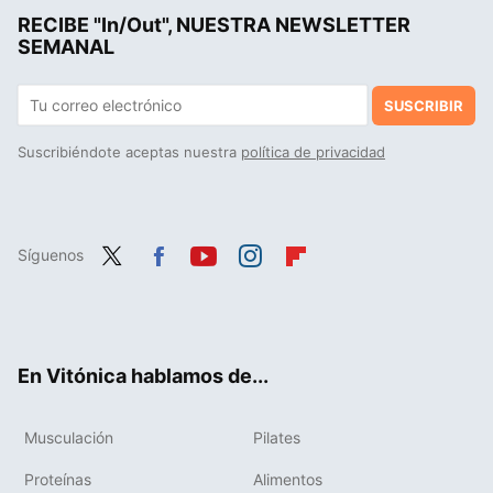
RECIBE "In/Out", NUESTRA NEWSLETTER
Los padres que logran mantenerse cerca de sus hijos cuando crecen, suelen tener estos seis hábitos según los expertos
SEMANAL
SUSCRIBIR
Suscribiéndote aceptas nuestra
política de privacidad
Síguenos
Twit
Fac
You
Inst
Flip
ter
ebo
tub
agr
boa
ok
e
am
rd
En Vitónica hablamos de...
Musculación
Pilates
Proteínas
Alimentos