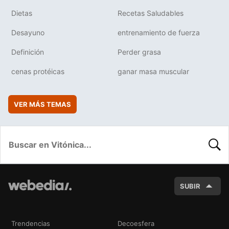
Dietas
Recetas Saludables
Desayuno
entrenamiento de fuerza
Definición
Perder grasa
cenas protéicas
ganar masa muscular
VER MÁS TEMAS
BUSC
SUBIR
Trendencias
Decoesfera