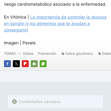
riesgo cardiometabólico asociado a la enfermedad.
En Vitónica |
La importancia de controlar la glucosa
en sangre (y los alimentos que te ayudan a
conseguirlo)
Imagen | Pexels
TEMAS
Dietas
Prevención
Índice glucémico
Diabe
FACEBOOK
TWITTER
FLIPBOARD
E-
WHATSAPP
MAIL
Comentarios cerrados