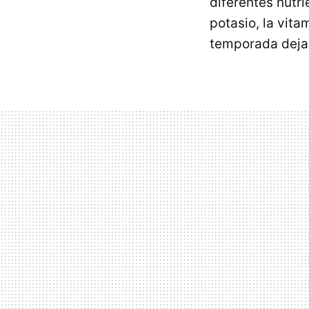
diferentes nutr
potasio, la vita
temporada dej