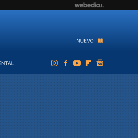
NUEVO
ENTAL
Instagram
Facebook
Youtube
Flipboard
googlenews