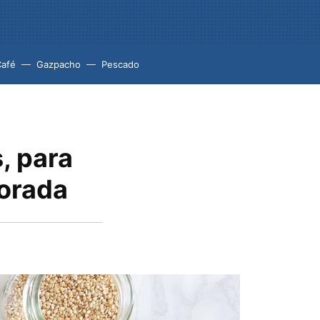
Café
Gazpacho
Pescado
s, para
porada