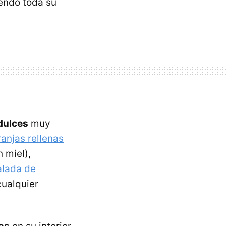
iendo toda su
dulces
muy
anjas rellenas
 miel),
alada de
cualquier