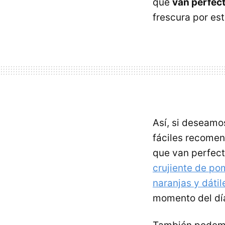
que
van perfect
frescura por es
Así, si deseamo
fáciles recom
que van perfec
crujiente de po
naranjas y dátil
momento del dí