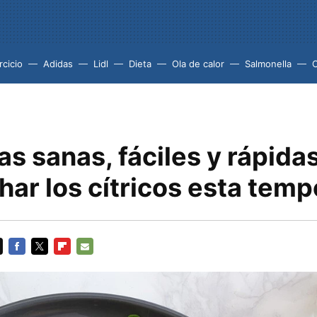
rcicio
Adidas
Lidl
Dieta
Ola de calor
Salmonella
as sanas, fáciles y rápida
har los cítricos esta tem
FACEBOOK
TWITTER
FLIPBOARD
E-
MAIL