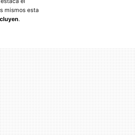
destaca el
os mismos esta
ncluyen
.