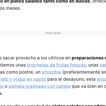
o en platos salados tanto como en dulces
, ofrec
tos meses.
s sacar provecho a los cítricos en
preparaciones 
endamos unas
brochetas de frutas frescas
, unas
nar
tas como postre, un
smoothie
(preferentemente sin
melo y yogur en vasito
para el desayuno, esta
ens
es
o
pomelo gratinado con canela
que va bien en 
a.