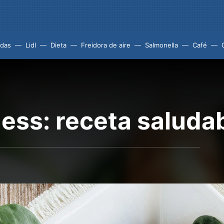
idas
Lidl
Dieta
Freidora de aire
Salmonella
Café
ess: receta saluda