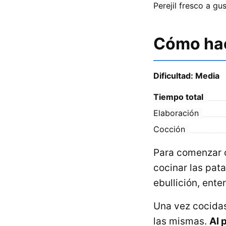
Perejil fresco a gu
Cómo hac
Dificultad: Media
Tiempo total
Elaboración
Cocción
Para comenzar c
cocinar las pa
ebullición, ente
Una vez cocidas
las mismas.
Al 