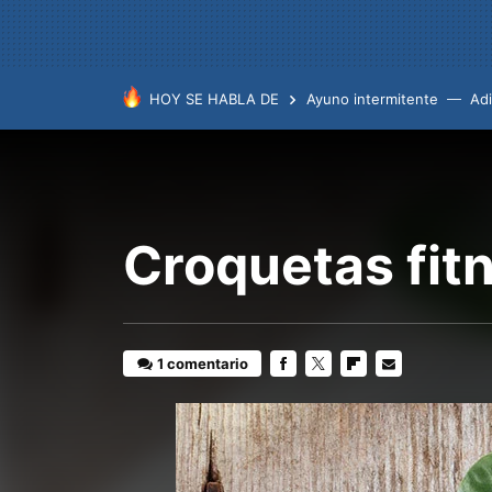
HOY SE HABLA DE
Ayuno intermitente
Ad
Croquetas fitn
1 comentario
FACEBOOK
TWITTER
FLIPBOARD
E-
MAIL