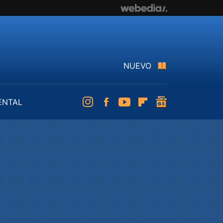
NUEVO
ENTAL
Instagram
Facebook
Youtube
Flipboard
googlenews