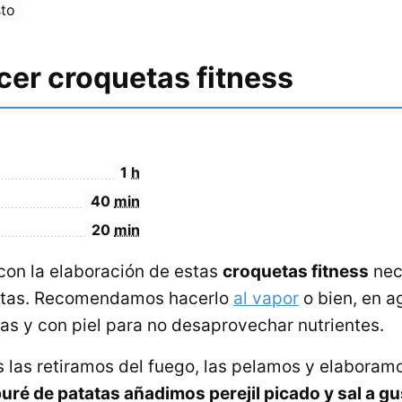
sto
er croquetas fitness
1
h
40
min
20
min
on la elaboración de estas
croquetas fitness
nec
tatas. Recomendamos hacerlo
al vapor
o bien, en a
ras y con piel para no desaprovechar nutrientes.
 las retiramos del fuego, las pelamos y elaboram
puré de patatas añadimos perejil picado y sal a gu