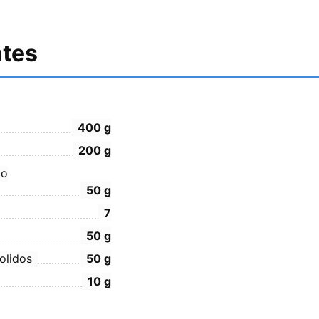
ntes
400
g
200
g
do
50
g
7
50
g
olidos
50
g
10
g