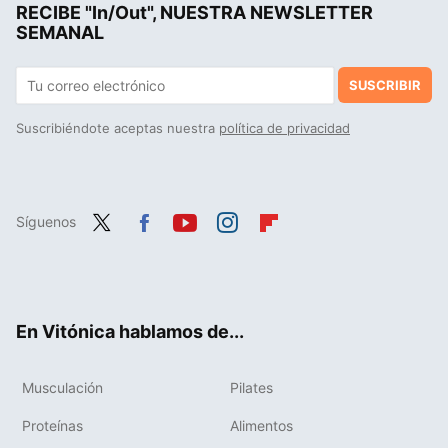
RECIBE "In/Out", NUESTRA NEWSLETTER
Salteado de maíz fresco con zanahoria al pimentón, receta saludable y rápida para no comer siempre las mismas verduras
SEMANAL
SUSCRIBIR
Suscribiéndote aceptas nuestra
política de privacidad
Síguenos
Twit
Fac
You
Inst
Flip
ter
ebo
tub
agr
boa
ok
e
am
rd
En Vitónica hablamos de...
Musculación
Pilates
Proteínas
Alimentos