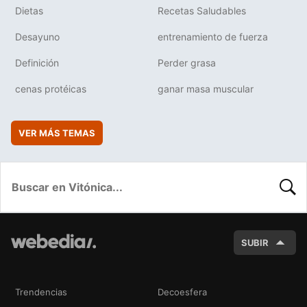
Dietas
Recetas Saludables
Desayuno
entrenamiento de fuerza
Definición
Perder grasa
cenas protéicas
ganar masa muscular
VER MÁS TEMAS
BUSC
SUBIR
Trendencias
Decoesfera