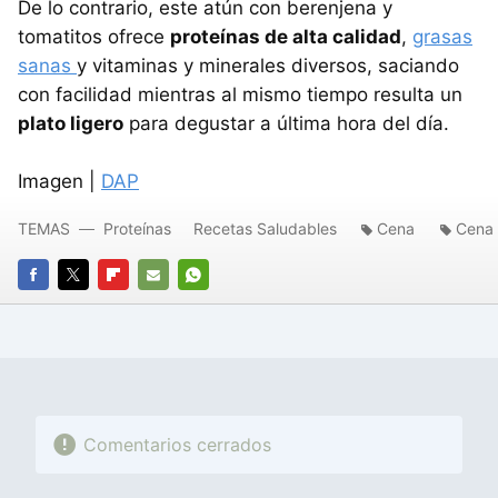
De lo contrario, este atún con berenjena y
tomatitos ofrece
proteínas de alta calidad
,
grasas
sanas
y vitaminas y minerales diversos, saciando
con facilidad mientras al mismo tiempo resulta un
plato ligero
para degustar a última hora del día.
Imagen |
DAP
TEMAS
Proteínas
Recetas Saludables
Cena
Cena 
FACEBOOK
TWITTER
FLIPBOARD
E-
WHATSAPP
MAIL
Comentarios cerrados