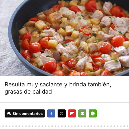
Resulta muy saciante y brinda también,
grasas de calidad
Sin comentarios
FACEBOOK
TWITTER
FLIPBOARD
E-
WHATSAPP