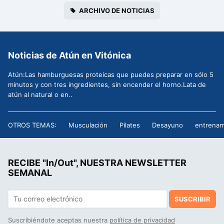
ARCHIVO DE NOTICIAS
Noticias de Atún en Vitónica
Atún:Las hamburguesas proteicas que puedes preparar en sólo 5
minutos y con tres ingredientes, sin encender el horno.Lata de
atún al natural o en..
OTROS TEMAS:
Musculación
Pilates
Desayuno
entrenam
RECIBE "In/Out", NUESTRA NEWSLETTER
SEMANAL
SUSCRIBIR
Suscribiéndote aceptas nuestra
política de privacidad