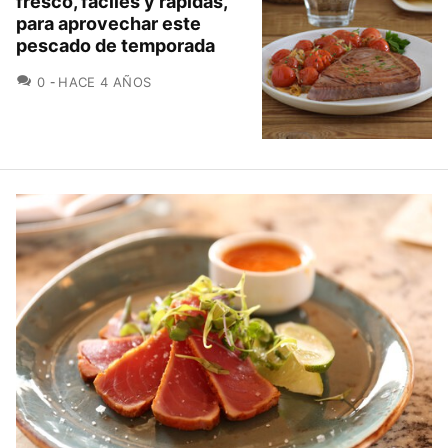
fresco, fáciles y rápidas,
para aprovechar este
pescado de temporada
COMENTARIOS
0
HACE 4 AÑOS