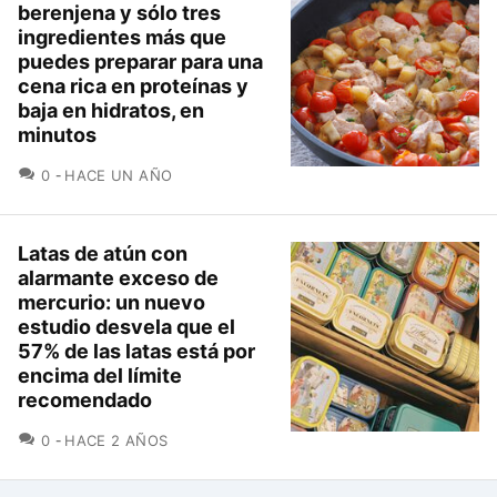
berenjena y sólo tres
ingredientes más que
puedes preparar para una
cena rica en proteínas y
baja en hidratos, en
minutos
COMENTARIOS
0
HACE UN AÑO
Latas de atún con
alarmante exceso de
mercurio: un nuevo
estudio desvela que el
57% de las latas está por
encima del límite
recomendado
COMENTARIOS
0
HACE 2 AÑOS