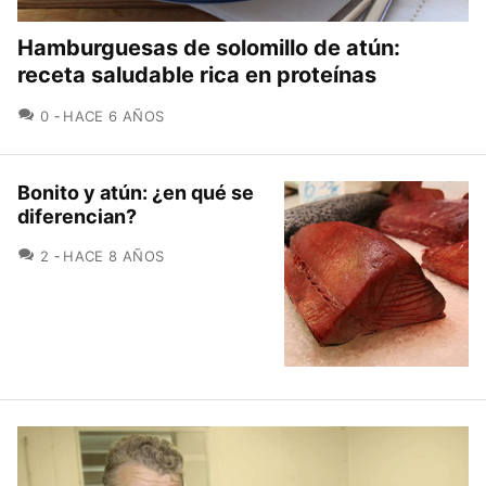
Hamburguesas de solomillo de atún:
receta saludable rica en proteínas
COMENTARIOS
0
HACE 6 AÑOS
Bonito y atún: ¿en qué se
diferencian?
COMENTARIOS
2
HACE 8 AÑOS