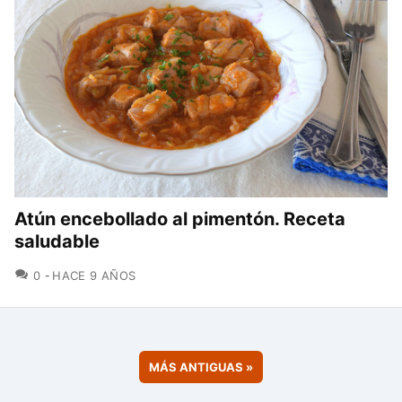
Atún encebollado al pimentón. Receta
saludable
COMENTARIOS
0
HACE 9 AÑOS
MÁS ANTIGUAS
»