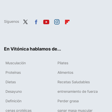
Síguenos
Twit
Fac
You
Inst
Flip
ter
ebo
tub
agr
boa
ok
e
am
rd
En Vitónica hablamos de...
Musculación
Pilates
Proteínas
Alimentos
Dietas
Recetas Saludables
Desayuno
entrenamiento de fuerza
Definición
Perder grasa
cenas protéicas
ganar masa muscular