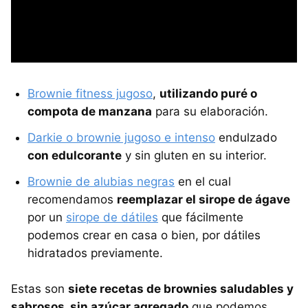
Brownie fitness jugoso
,
utilizando puré o
compota de manzana
para su elaboración.
Darkie o brownie jugoso e intenso
endulzado
con edulcorante
y sin gluten en su interior.
Brownie de alubias negras
en el cual
recomendamos
reemplazar el sirope de ágave
por un
sirope de dátiles
que fácilmente
podemos crear en casa o bien, por dátiles
hidratados previamente.
Estas son
siete recetas de brownies saludables y
sabrosos, sin azúcar agregado
que podemos