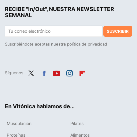
RECIBE "In/Out", NUESTRA NEWSLETTER
La cena rica en proteínas que puedes preparar en minutos: solo vas a necesitar una berenjena y estos dos ingredientes
SEMANAL
SUSCRIBIR
Suscribiéndote aceptas nuestra
política de privacidad
Síguenos
Twit
Fac
You
Inst
Flip
ter
ebo
tub
agr
boa
ok
e
am
rd
En Vitónica hablamos de...
Musculación
Pilates
Proteínas
Alimentos