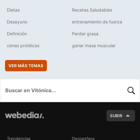
Dietas
Recetas Saludables
Desayuno
entrenamiento de fuerza
Definición
Perder grasa
cenas protéicas
ganar masa muscular
VER MÁS TEMAS
BUSC
SUBIR
Trendencias
Decoesfera