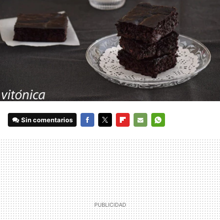
Sin comentarios
FACEBOOK
TWITTER
FLIPBOARD
E-
WHATSAPP
MAIL