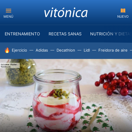
MENÚ
NUEVO
ENTRENAMIENTO
RECETAS SANAS
NUTRICIÓN Y DIETA
HOY SE HABLA DE
Ejercicio
Adidas
Decathlon
Lidl
Freidora de aire