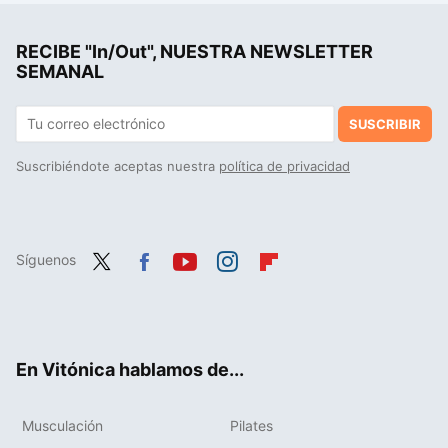
RECIBE "In/Out", NUESTRA NEWSLETTER
SEMANAL
SUSCRIBIR
Suscribiéndote aceptas nuestra
política de privacidad
Síguenos
Twit
Fac
You
Inst
Flip
ter
ebo
tub
agr
boa
ok
e
am
rd
En Vitónica hablamos de...
Musculación
Pilates