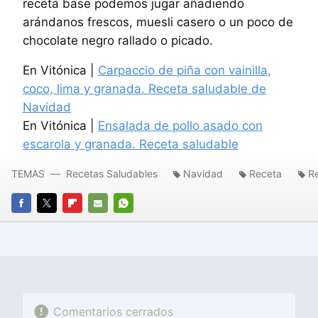
receta base podemos jugar añadiendo
arándanos frescos, muesli casero o un poco de
chocolate negro rallado o picado.
En Vitónica |
Carpaccio de piña con vainilla,
coco, lima y granada. Receta saludable de
Navidad
En Vitónica |
Ensalada de pollo asado con
escarola y granada. Receta saludable
TEMAS
Recetas Saludables
Navidad
Receta
R
FACEBOOK
TWITTER
FLIPBOARD
E-
WHATSAPP
MAIL
Comentarios cerrados