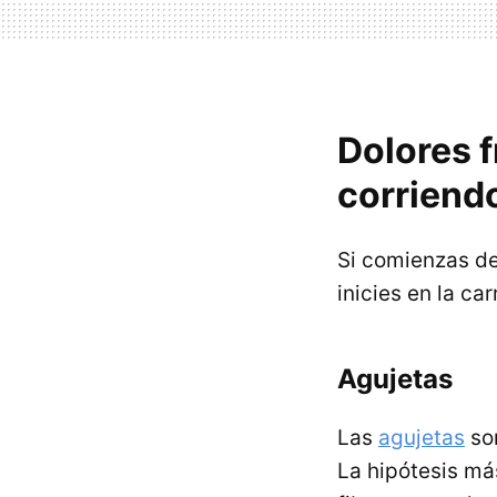
Dolores f
corriend
Si comienzas de
inicies en la ca
Agujetas
Las
agujetas
son
La hipótesis má