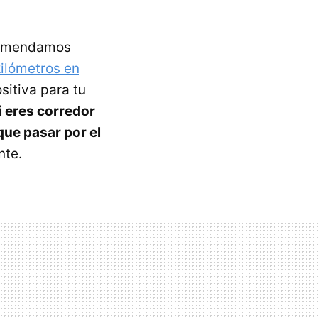
comendamos
kilómetros en
sitiva para tu
i eres corredor
que pasar por el
nte.