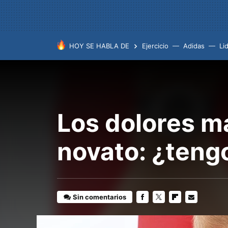
HOY SE HABLA DE
Ejercicio
Adidas
Lid
Los dolores má
novato: ¿tengo
Sin comentarios
FACEBOOK
TWITTER
FLIPBOARD
E-
MAIL