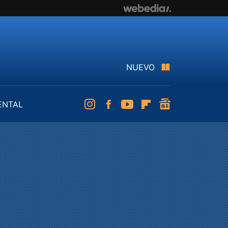
NUEVO
ENTAL
Instagram
Facebook
Youtube
Flipboard
googlenews