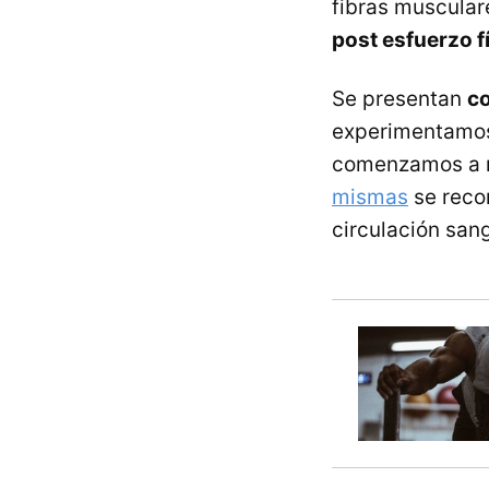
fibras muscular
post esfuerzo f
Se presentan
co
experimentamos 
comenzamos a re
mismas
se reco
circulación san