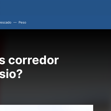
Pescado
Peso
es corredor
sio?