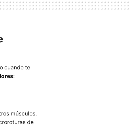
e
o cuando te
lores
:
tros músculos.
croroturas de